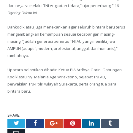
dan negara melalui TNI Angkatan Udara,” ujar penerbang F-16
Fighting Falcon
ini.
Dankodiklatau juga menekankan agar seluruh bintara baru terus
mengembangkan kemampuan sesuai kecabangan masing-
masing. “Jadilah generasi penerus TNI AU yang memiliki jiwa
AMPUH (adaptif, modern, profesional, unggul, dan humanis),”
tambahnya.
Upacara pelantikan dihadiri Ketua PIA Ardhya Garini Gabungan
Kodiklatau Ny. Melania Age Wiraksono, pejabat TNI AU,
perwakilan TNI-Polri wilayah Surakarta, serta orang tua para
bintara baru.
SHARE.
Twitter
Facebook
Google+
Pinterest
LinkedIn
Tumblr