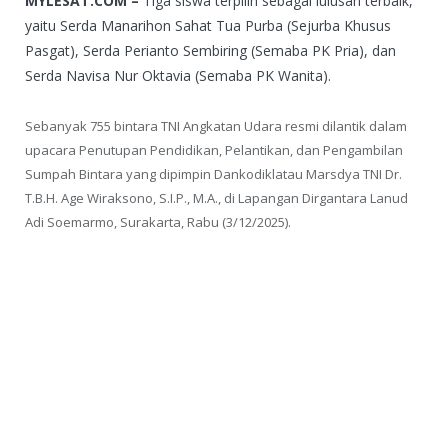
MYLESAT.COM –
Tiga siswa terpilih sebagai lulusan terbaik,
yaitu Serda Manarihon Sahat Tua Purba (Sejurba Khusus
Pasgat), Serda Perianto Sembiring (Semaba PK Pria), dan
Serda Navisa Nur Oktavia (Semaba PK Wanita).
Sebanyak 755 bintara TNI Angkatan Udara resmi dilantik dalam
upacara Penutupan Pendidikan, Pelantikan, dan Pengambilan
Sumpah Bintara yang dipimpin Dankodiklatau Marsdya TNI Dr.
T.B.H. Age Wiraksono, S.I.P., M.A., di Lapangan Dirgantara Lanud
Adi Soemarmo, Surakarta, Rabu (3/12/2025).