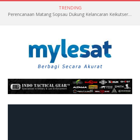
TRENDING
Perencanaan Matang Sopsau Dukung Kelancaran Keikutsertaan TNI AU di Pitch Black 2026