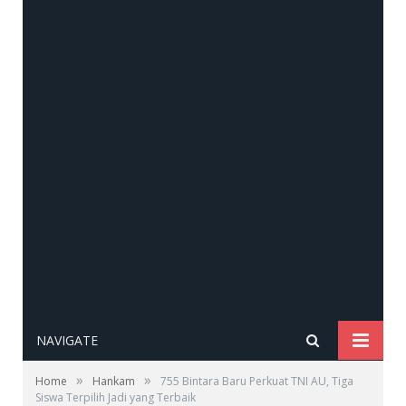
NAVIGATE
»
»
Home
Hankam
755 Bintara Baru Perkuat TNI AU, Tiga
Siswa Terpilih Jadi yang Terbaik