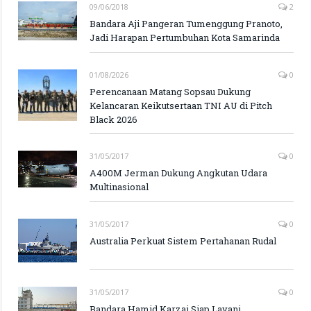
09/06/2018
2
Bandara Aji Pangeran Tumenggung Pranoto,
Jadi Harapan Pertumbuhan Kota Samarinda
01/08/2026
0
Perencanaan Matang Sopsau Dukung
Kelancaran Keikutsertaan TNI AU di Pitch
Black 2026
31/05/2017
0
A400M Jerman Dukung Angkutan Udara
Multinasional
31/05/2017
0
Australia Perkuat Sistem Pertahanan Rudal
31/05/2017
0
Bandara Hamid Karzai Siap Layani