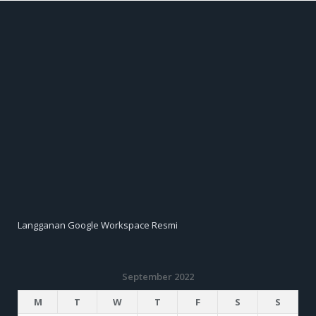
Langganan Google Workspace Resmi
September 2022
M
T
W
T
F
S
S