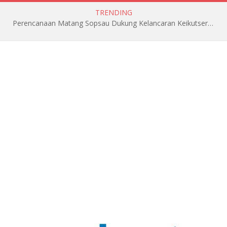
TRENDING
Perencanaan Matang Sopsau Dukung Kelancaran Keikutsertaan TNI AU di Pitch Black 2026