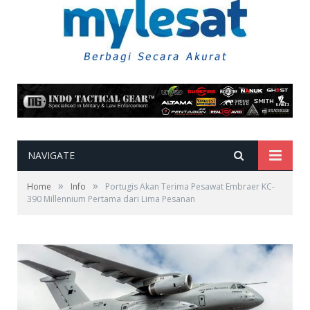
NAVIGATE
»
»
Home
Info
Portugis Akan Terima Pesawat Embraer KC-
390 Millennium Pertama dari Lima Pesanan