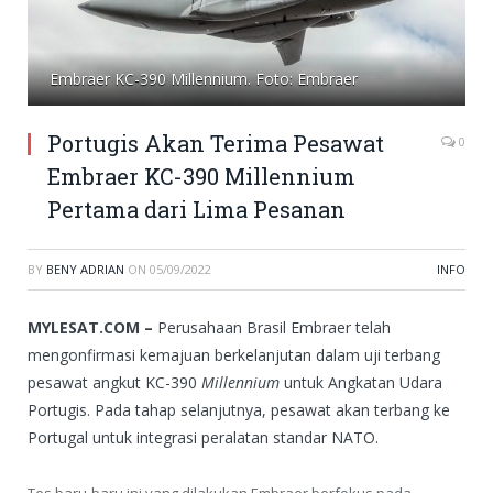
Embraer KC-390 Millennium. Foto: Embraer
Portugis Akan Terima Pesawat
0
Embraer KC-390 Millennium
Pertama dari Lima Pesanan
BY
BENY ADRIAN
ON
05/09/2022
INFO
MYLESAT.COM –
Perusahaan Brasil Embraer telah
mengonfirmasi kemajuan berkelanjutan dalam uji terbang
pesawat angkut KC-390
Millennium
untuk Angkatan Udara
Portugis. Pada tahap selanjutnya, pesawat akan terbang ke
Portugal untuk integrasi peralatan standar NATO.
Tes baru-baru ini yang dilakukan Embraer berfokus pada