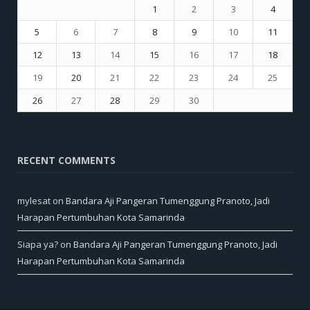
1
2
3
4
5
6
7
8
9
10
11
12
13
14
15
16
17
18
19
20
21
22
23
24
25
26
27
28
29
30
« Aug
Oct »
RECENT COMMENTS
mylesat
on
Bandara Aji Pangeran Tumenggung Pranoto, Jadi
Harapan Pertumbuhan Kota Samarinda
Siapa ya?
on
Bandara Aji Pangeran Tumenggung Pranoto, Jadi
Harapan Pertumbuhan Kota Samarinda