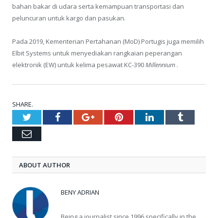
bahan bakar di udara serta kemampuan transportasi dan
peluncuran untuk kargo dan pasukan.
Pada 2019, Kementerian Pertahanan (MoD) Portugis juga memilih
Elbit Systems untuk menyediakan rangkaian peperangan
elektronik (EW) untuk kelima pesawat KC-390
Millennium
.
SHARE.
Twitter
Facebook
Google+
Pinterest
LinkedIn
Tumblr
Email
ABOUT AUTHOR
BENY ADRIAN
Being a journalist since 1996 specifically in the