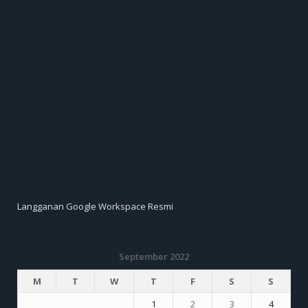
Langganan Google Workspace Resmi
September 2022
M
T
W
T
F
S
S
1
2
3
4