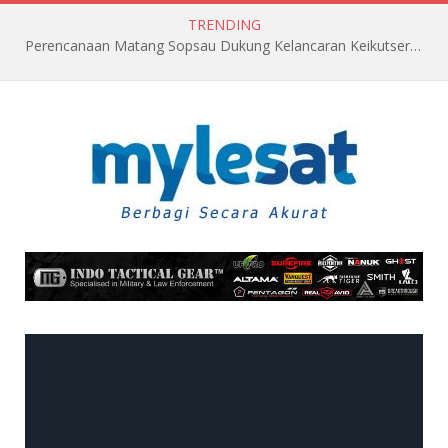
TRENDING
Perencanaan Matang Sopsau Dukung Kelancaran Keikutsertaan TNI AU di Pitch Black 2026