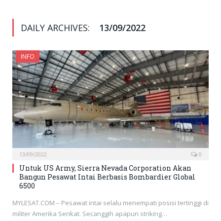
DAILY ARCHIVES:
13/09/2022
INFO
13/09/2022
0
Untuk US Army, Sierra Nevada Corporation Akan
Bangun Pesawat Intai Berbasis Bombardier Global
6500
MYLESAT.COM – Pesawat intai selalu menempati posisi tertinggi di
militer Amerika Serikat. Secanggih apapun striking…