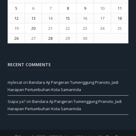
5
6
7
8
9
10
11
12
13
14
15
16
17
18
19
20
21
22
23
24
25
26
27
28
29
30
« Aug
Oct »
RECENT COMMENTS
mylesat
on
Bandara Aji Pangeran Tumenggung Pranoto, Jadi
Harapan Pertumbuhan Kota Samarinda
Siapa ya?
on
Bandara Aji Pangeran Tumenggung Pranoto, Jadi
Harapan Pertumbuhan Kota Samarinda