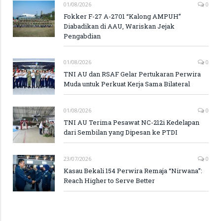
01/08/2026
0
Fokker F-27 A-2701 “Kalong AMPUH”
Diabadikan di AAU, Wariskan Jejak
Pengabdian
01/08/2026
0
TNI AU dan RSAF Gelar Pertukaran Perwira
Muda untuk Perkuat Kerja Sama Bilateral
01/08/2026
0
TNI AU Terima Pesawat NC-212i Kedelapan
dari Sembilan yang Dipesan ke PTDI
23/07/2026
0
Kasau Bekali 154 Perwira Remaja “Nirwana”:
Reach Higher to Serve Better