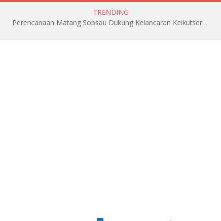
TRENDING
Perencanaan Matang Sopsau Dukung Kelancaran Keikutsertaan TNI AU di Pitch Black 2026