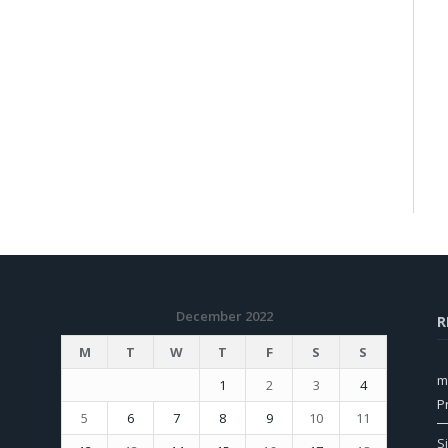
December 2022
R
M
T
W
T
F
S
S
m
1
2
3
4
P
5
6
7
8
9
10
11
S