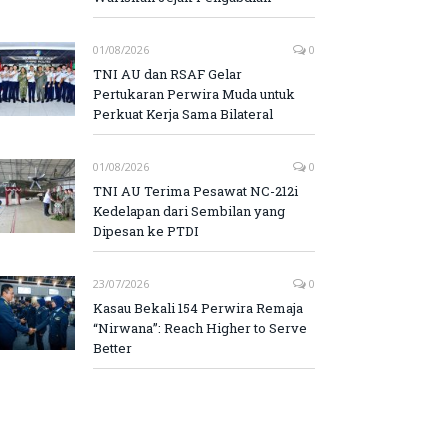
01/08/2026
0
TNI AU dan RSAF Gelar
Pertukaran Perwira Muda untuk
Perkuat Kerja Sama Bilateral
01/08/2026
0
TNI AU Terima Pesawat NC-212i
Kedelapan dari Sembilan yang
Dipesan ke PTDI
23/07/2026
0
Kasau Bekali 154 Perwira Remaja
“Nirwana”: Reach Higher to Serve
Better