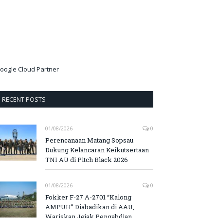
oogle Cloud Partner
RECENT POSTS
01/08/2026
0
Perencanaan Matang Sopsau
Dukung Kelancaran Keikutsertaan
TNI AU di Pitch Black 2026
01/08/2026
0
Fokker F-27 A-2701 “Kalong
AMPUH” Diabadikan di AAU,
Wariskan Jejak Pengabdian