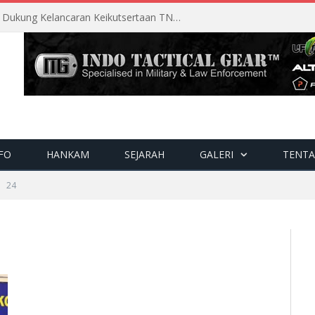
Perencanaan Matang Sopsau Dukung Kelancaran Keikutsertaan TNI AU di Pitch Black 2026
FO
HANKAM
SEJARAH
GALERI
TENTA
24