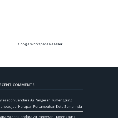
Google Workspace Reseller
ECENT COMMENTS
ylesat
on
Bandara Aji Pangeran Tumenggung
ranoto, Jadi Harapan Pertumbuhan Kota Samarinda
iapa ya?
on
Bandara Aji Pangeran Tumenggung