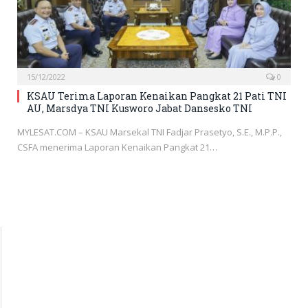
15/12/2022
0
KSAU Terima Laporan Kenaikan Pangkat 21 Pati TNI
AU, Marsdya TNI Kusworo Jabat Dansesko TNI
MYLESAT.COM – KSAU Marsekal TNI Fadjar Prasetyo, S.E., M.P.P.,
CSFA menerima Laporan Kenaikan Pangkat 21…