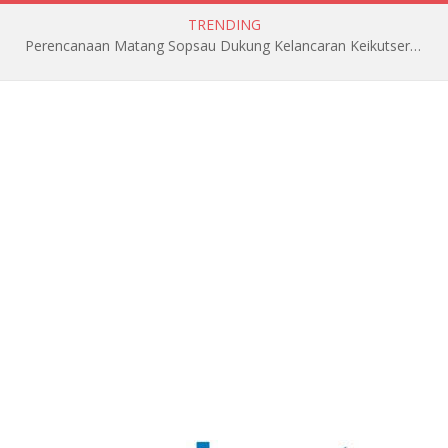
TRENDING
Perencanaan Matang Sopsau Dukung Kelancaran Keikutsertaan TNI AU di Pitch Black 2026