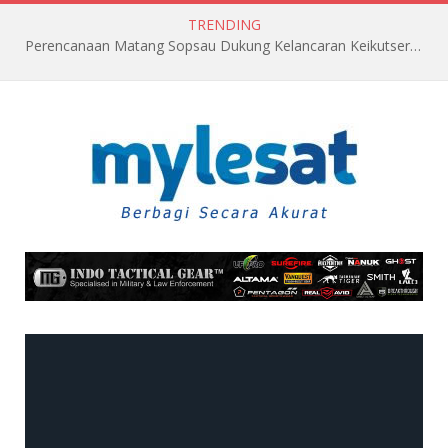
TRENDING
Perencanaan Matang Sopsau Dukung Kelancaran Keikutsertaan TNI AU di Pitch Black 2026