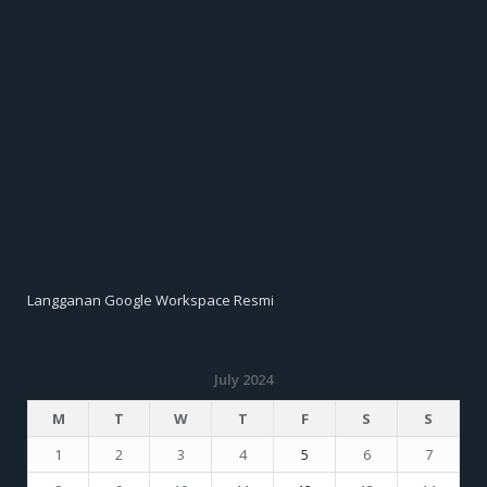
Langganan Google Workspace Resmi
July 2024
M
T
W
T
F
S
S
1
2
3
4
5
6
7