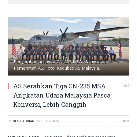
Penyerahan pesawat CN-235 MSA Malaysia dari
Pemerintah AS. Foto: Kedubes AS Malaysia.
AS Serahkan Tiga CN-235 MSA
0
Angkatan Udara Malaysia Pasca
Konversi, Lebih Canggih
BY
BENY ADRIAN
ON
05/07/2024
INFO