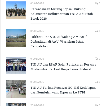
01/08/2026
0
Perencanaan Matang Sopsau Dukung
Kelancaran Keikutsertaan TNI AU di Pitch
Black 2026
01/08/2026
0
Fokker F-27 A-2701 “Kalong AMPUH”
Diabadikan di AAU, Wariskan Jejak
Pengabdian
01/08/2026
0
TNI AU dan RSAF Gelar Pertukaran Perwira
Muda untuk Perkuat Kerja Sama Bilateral
01/08/2026
0
TNI AU Terima Pesawat NC-212i Kedelapan
dari Sembilan yang Dipesan ke PTDI
23/07/2026
0