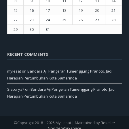
8
9
10
11
12
13
14
15
16
17
18
19
20
21
22
23
24
25
26
27
28
29
30
31
« Jun
Aug »
RECENT COMMENTS
mylesat
on
Bandara Aji Pangeran Tumenggung Pranoto, Jadi
Harapan Pertumbuhan Kota Samarinda
Siapa ya?
on
Bandara Aji Pangeran Tumenggung Pranoto, Jadi
Harapan Pertumbuhan Kota Samarinda
©Copyright 2018 – 2025 My Lesat | Maintained by
Reseller
Google Workspace