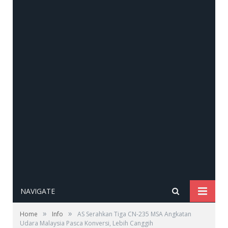
NAVIGATE
»
»
Home
Info
AS Serahkan Tiga CN-235 MSA Angkatan
Udara Malaysia Pasca Konversi, Lebih Canggih