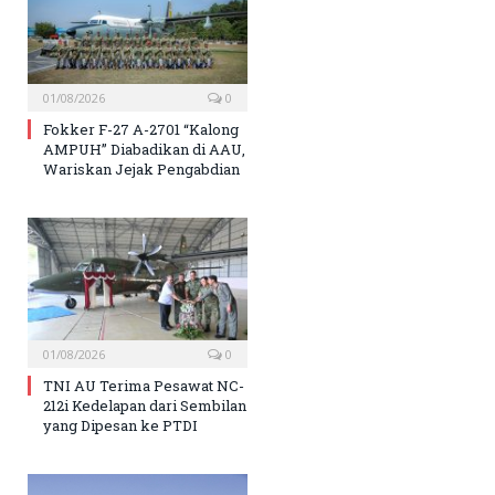
01/08/2026
0
Fokker F-27 A-2701 “Kalong
AMPUH” Diabadikan di AAU,
Wariskan Jejak Pengabdian
01/08/2026
0
TNI AU Terima Pesawat NC-
212i Kedelapan dari Sembilan
yang Dipesan ke PTDI