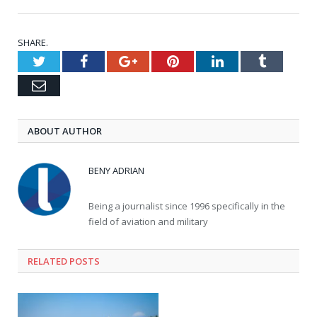
SHARE.
Twitter
Facebook
Google+
Pinterest
LinkedIn
Tumblr
Email
ABOUT AUTHOR
BENY ADRIAN
Being a journalist since 1996 specifically in the
field of aviation and military
RELATED
POSTS