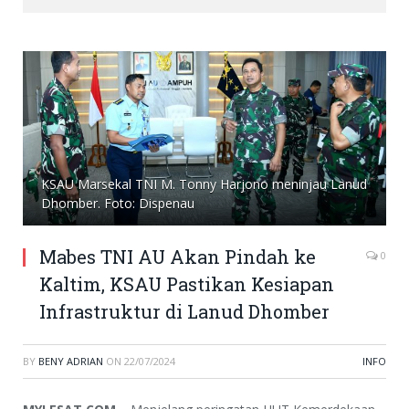
KSAU Marsekal TNI M. Tonny Harjono meninjau Lanud
Dhomber. Foto: Dispenau
Mabes TNI AU Akan Pindah ke
0
Kaltim, KSAU Pastikan Kesiapan
Infrastruktur di Lanud Dhomber
BY
BENY ADRIAN
ON
22/07/2024
INFO