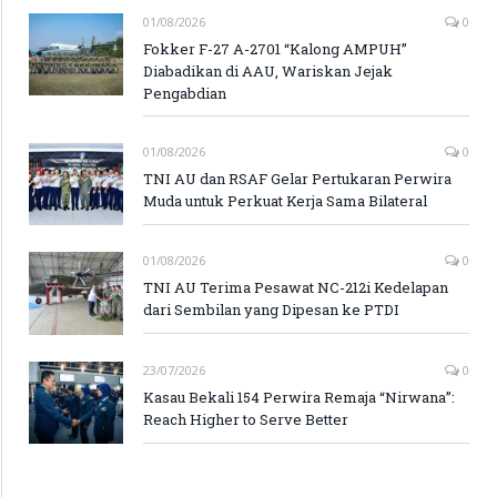
01/08/2026
0
Fokker F-27 A-2701 “Kalong AMPUH”
Diabadikan di AAU, Wariskan Jejak
Pengabdian
01/08/2026
0
TNI AU dan RSAF Gelar Pertukaran Perwira
Muda untuk Perkuat Kerja Sama Bilateral
01/08/2026
0
TNI AU Terima Pesawat NC-212i Kedelapan
dari Sembilan yang Dipesan ke PTDI
23/07/2026
0
Kasau Bekali 154 Perwira Remaja “Nirwana”:
Reach Higher to Serve Better