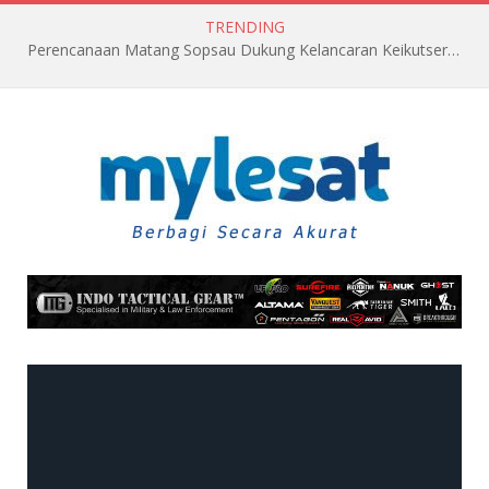
TRENDING
Perencanaan Matang Sopsau Dukung Kelancaran Keikutsertaan TNI AU di Pitch Black 2026