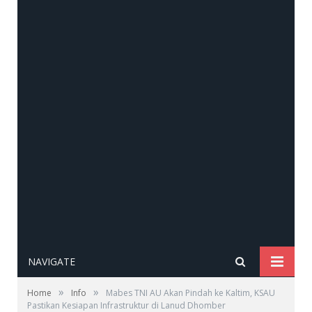
NAVIGATE
»
»
Home
Info
Mabes TNI AU Akan Pindah ke Kaltim, KSAU
Pastikan Kesiapan Infrastruktur di Lanud Dhomber