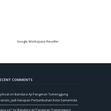
Google Workspace Reseller
ECENT COMMENTS
ylesat
on
Bandara Aji Pangeran Tumenggung
ranoto, Jadi Harapan Pertumbuhan Kota Samarinda
iapa ya?
on
Bandara Aji Pangeran Tumenggung