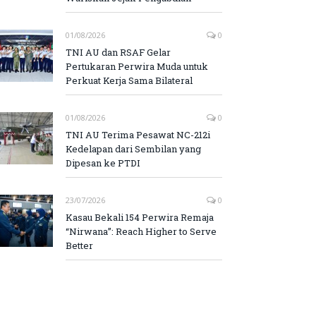
01/08/2026
0
TNI AU dan RSAF Gelar
Pertukaran Perwira Muda untuk
Perkuat Kerja Sama Bilateral
01/08/2026
0
TNI AU Terima Pesawat NC-212i
Kedelapan dari Sembilan yang
Dipesan ke PTDI
23/07/2026
0
Kasau Bekali 154 Perwira Remaja
“Nirwana”: Reach Higher to Serve
Better