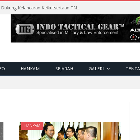
Perencanaan Matang Sopsau Dukung Kelancaran Keikutsertaan TNI AU di Pitch Black 2026
FO
HANKAM
SEJARAH
GALERI
TENTA
HANKAM