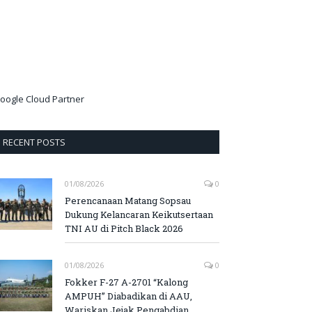
oogle Cloud Partner
RECENT POSTS
01/08/2026
0
Perencanaan Matang Sopsau
Dukung Kelancaran Keikutsertaan
TNI AU di Pitch Black 2026
01/08/2026
0
Fokker F-27 A-2701 “Kalong
AMPUH” Diabadikan di AAU,
Wariskan Jejak Pengabdian