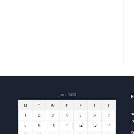
June 2026
R
M
T
W
T
F
S
S
m
1
2
3
4
5
6
7
P
8
9
10
11
12
13
14
S