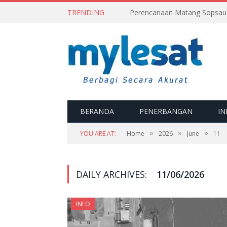
TRENDING
BERANDA
PENERBANGAN
IN
»
»
»
YOU ARE AT:
Home
2026
June
11
DAILY ARCHIVES:
11/06/2026
INFO