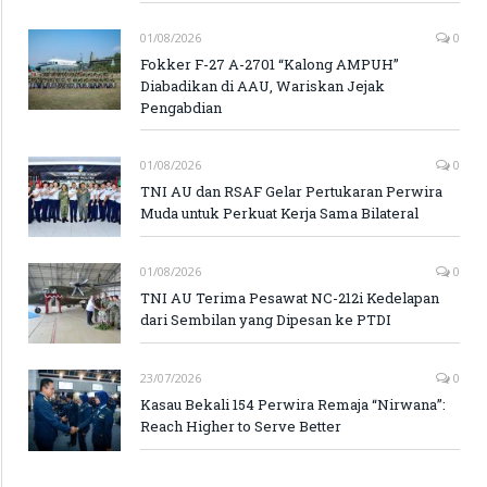
01/08/2026
0
Fokker F-27 A-2701 “Kalong AMPUH”
Diabadikan di AAU, Wariskan Jejak
Pengabdian
01/08/2026
0
TNI AU dan RSAF Gelar Pertukaran Perwira
Muda untuk Perkuat Kerja Sama Bilateral
01/08/2026
0
TNI AU Terima Pesawat NC-212i Kedelapan
dari Sembilan yang Dipesan ke PTDI
23/07/2026
0
Kasau Bekali 154 Perwira Remaja “Nirwana”:
Reach Higher to Serve Better