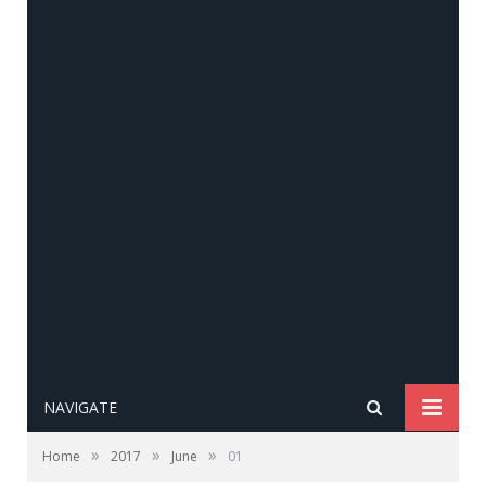
NAVIGATE
»
»
»
Home
2017
June
01