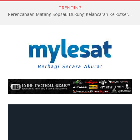
TRENDING
Perencanaan Matang Sopsau Dukung Kelancaran Keikutsertaan TNI AU di Pitch Black 2026