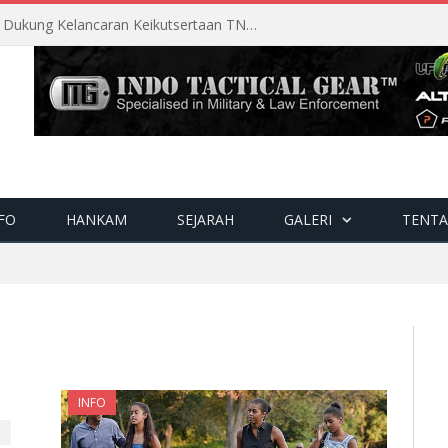
Perencanaan Matang Sopsau Dukung Kelancaran Keikutsertaan TNI AU di Pitch Black 2026
FO
HANKAM
SEJARAH
GALERI
TENTA
INFO