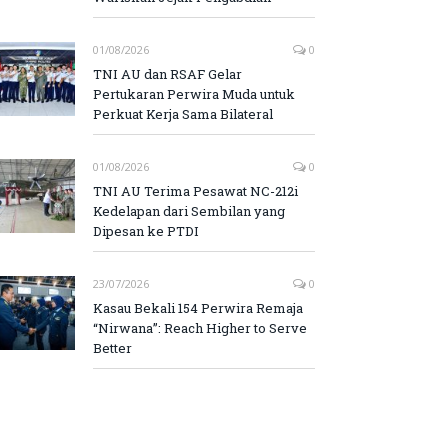
01/08/2026
0
TNI AU dan RSAF Gelar
Pertukaran Perwira Muda untuk
Perkuat Kerja Sama Bilateral
01/08/2026
0
TNI AU Terima Pesawat NC-212i
Kedelapan dari Sembilan yang
Dipesan ke PTDI
23/07/2026
0
Kasau Bekali 154 Perwira Remaja
“Nirwana”: Reach Higher to Serve
Better