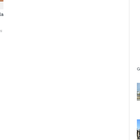
da
ni
G