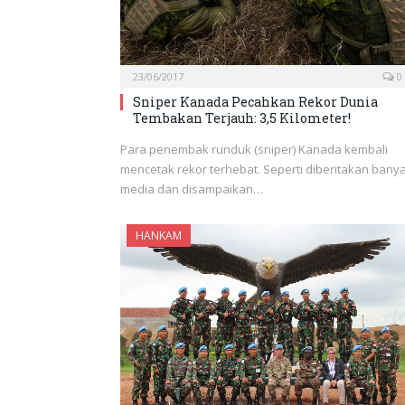
23/06/2017
0
Sniper Kanada Pecahkan Rekor Dunia
Tembakan Terjauh: 3,5 Kilometer!
Para penembak runduk (sniper) Kanada kembali
mencetak rekor terhebat. Seperti diberitakan bany
media dan disampaikan…
HANKAM