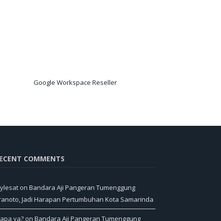
Google Workspace Reseller
ECENT COMMENTS
ylesat
on
Bandara Aji Pangeran Tumenggung
ranoto, Jadi Harapan Pertumbuhan Kota Samarinda
iapa ya?
on
Bandara Aji Pangeran Tumenggung