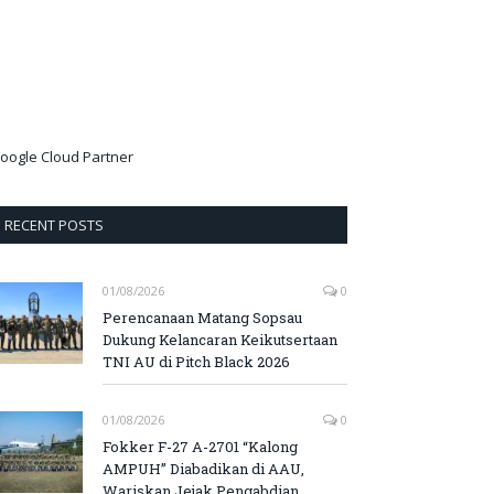
oogle Cloud Partner
RECENT POSTS
01/08/2026
0
Perencanaan Matang Sopsau
Dukung Kelancaran Keikutsertaan
TNI AU di Pitch Black 2026
01/08/2026
0
Fokker F-27 A-2701 “Kalong
AMPUH” Diabadikan di AAU,
Wariskan Jejak Pengabdian