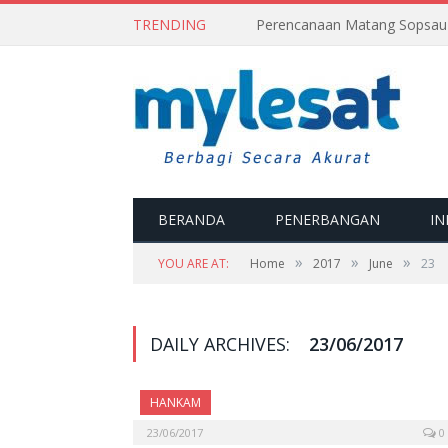
TRENDING
BERANDA
PENERBANGAN
IN
»
»
»
YOU ARE AT:
Home
2017
June
23
DAILY ARCHIVES:
23/06/2017
HANKAM
23/06/2017
0