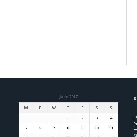
June 2017
R
M
T
W
T
F
S
S
m
1
2
3
4
P
5
6
7
8
9
10
11
S