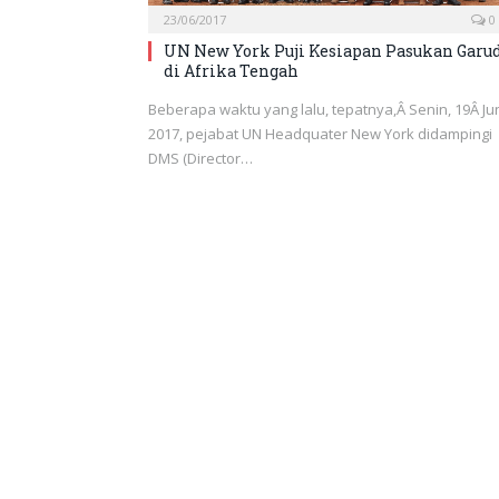
23/06/2017
0
UN New York Puji Kesiapan Pasukan Garu
di Afrika Tengah
Beberapa waktu yang lalu, tepatnya,Â Senin, 19Â Ju
2017, pejabat UN Headquater New York didampingi
DMS (Director…