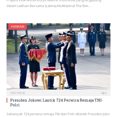
Prajurit Intai Amfibi Korps Marinir Indonesia yang tergabung
dalam Latihan Bersama (Latma) Multilateral The Rim…
HANKAM
19/07/2018
0
Presiden Jokowi Lantik 724 Perwira Remaja TNI-
Polri
Sebanyak 724 perwira remaja TNI dan Polri dilantik Presiden Joko