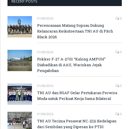
RECENT POSTS
01/08/2026
0
Perencanaan Matang Sopsau Dukung
Kelancaran Keikutsertaan TNI AU di Pitch
Black 2026
01/08/2026
0
Fokker F-27 A-2701 “Kalong AMPUH”
Diabadikan di AAU, Wariskan Jejak
Pengabdian
01/08/2026
0
TNI AU dan RSAF Gelar Pertukaran Perwira
Muda untuk Perkuat Kerja Sama Bilateral
01/08/2026
0
TNI AU Terima Pesawat NC-212i Kedelapan
dari Sembilan yang Dipesan ke PTDI