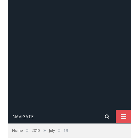
NAVIGATE
»
»
»
Home
2018
July
19