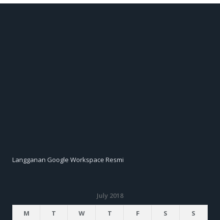
Langganan Google Workspace Resmi
July 2018
M
T
W
T
F
S
S