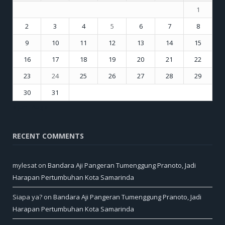
1
2
3
4
5
6
7
8
9
10
11
12
13
14
15
16
17
18
19
20
21
22
23
24
25
26
27
28
29
30
31
« Jun
Aug »
RECENT COMMENTS
mylesat
on
Bandara Aji Pangeran Tumenggung Pranoto, Jadi
Harapan Pertumbuhan Kota Samarinda
Siapa ya?
on
Bandara Aji Pangeran Tumenggung Pranoto, Jadi
Harapan Pertumbuhan Kota Samarinda