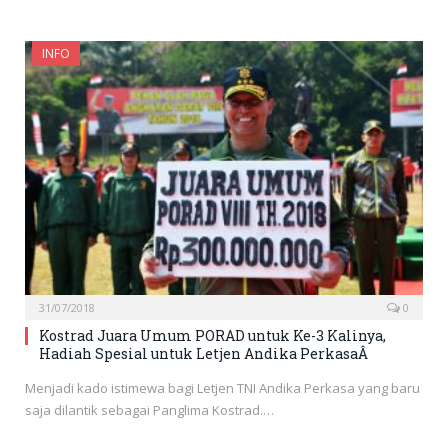
INFO
31/07/2018
0
Kostrad Juara Umum PORAD untuk Ke-3 Kalinya,
Hadiah Spesial untuk Letjen Andika PerkasaÂ
Menjadi kado istimewa bagi Letjen TNI Andika Perkasa yang baru
saja dilantik sebagai Panglima Kostrad.…