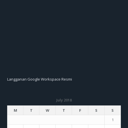
Langganan Google Workspace Resmi
July 2018
M
T
W
T
F
S
S
1