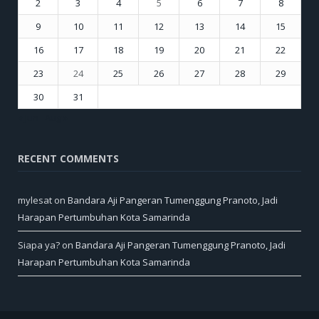
2
3
4
5
6
7
8
9
10
11
12
13
14
15
16
17
18
19
20
21
22
23
24
25
26
27
28
29
30
31
« Jun
Aug »
RECENT COMMENTS
mylesat
on
Bandara Aji Pangeran Tumenggung Pranoto, Jadi
Harapan Pertumbuhan Kota Samarinda
Siapa ya?
on
Bandara Aji Pangeran Tumenggung Pranoto, Jadi
Harapan Pertumbuhan Kota Samarinda