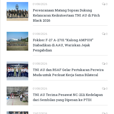
01/08/2026
0
Perencanaan Matang Sopsau Dukung
Kelancaran Keikutsertaan TNI AU di Pitch
Black 2026
01/08/2026
0
Fokker F-27 A-2701 “Kalong AMPUH”
Diabadikan di AAU, Wariskan Jejak
Pengabdian
01/08/2026
0
TNI AU dan RSAF Gelar Pertukaran Perwira
Muda untuk Perkuat Kerja Sama Bilateral
01/08/2026
0
TNI AU Terima Pesawat NC-212i Kedelapan
dari Sembilan yang Dipesan ke PTDI
23/07/2026
0