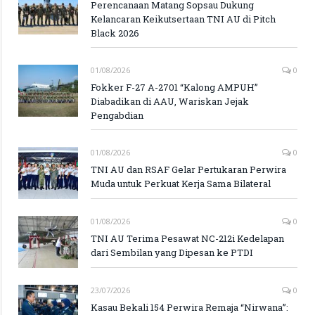
Perencanaan Matang Sopsau Dukung
Kelancaran Keikutsertaan TNI AU di Pitch
Black 2026
01/08/2026
0
Fokker F-27 A-2701 “Kalong AMPUH”
Diabadikan di AAU, Wariskan Jejak
Pengabdian
01/08/2026
0
TNI AU dan RSAF Gelar Pertukaran Perwira
Muda untuk Perkuat Kerja Sama Bilateral
01/08/2026
0
TNI AU Terima Pesawat NC-212i Kedelapan
dari Sembilan yang Dipesan ke PTDI
23/07/2026
0
Kasau Bekali 154 Perwira Remaja “Nirwana”: