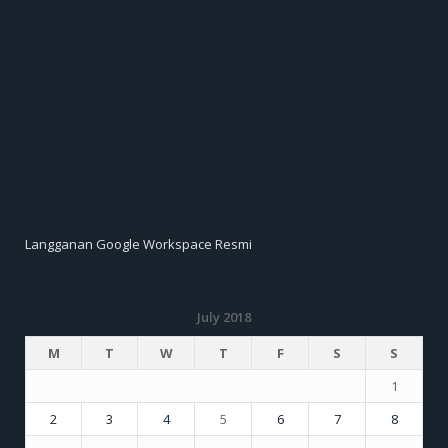
Langganan Google Workspace Resmi
July 2018
M
T
W
T
F
S
S
1
2
3
4
5
6
7
8