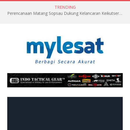
TRENDING
Perencanaan Matang Sopsau Dukung Kelancaran Keikutsertaan TNI AU di Pitch Black 2026