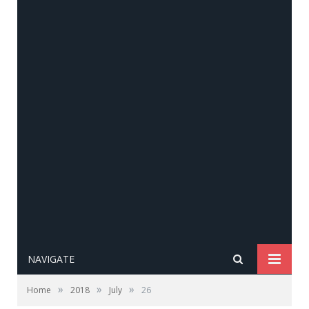
NAVIGATE
»
»
»
Home
2018
July
26