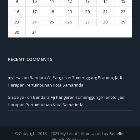
9
10
11
12
13
14
15
16
17
18
19
20
21
22
23
24
25
26
27
28
29
30
31
« Jun
Aug »
RECENT COMMENTS
mylesat
on
Bandara Aji Pangeran Tumenggung Pranoto, Jadi
Harapan Pertumbuhan Kota Samarinda
Siapa ya?
on
Bandara Aji Pangeran Tumenggung Pranoto, Jadi
Harapan Pertumbuhan Kota Samarinda
©Copyright 2018 – 2025 My Lesat | Maintained by
Reseller
Google Workspace