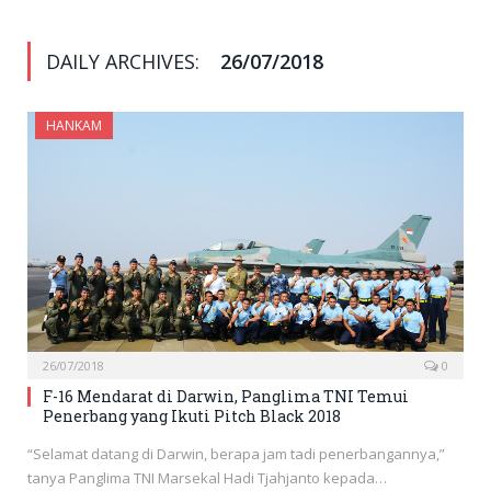
DAILY ARCHIVES:
26/07/2018
HANKAM
26/07/2018
0
F-16 Mendarat di Darwin, Panglima TNI Temui
Penerbang yang Ikuti Pitch Black 2018
“Selamat datang di Darwin, berapa jam tadi penerbangannya,”
tanya Panglima TNI Marsekal Hadi Tjahjanto kepada…