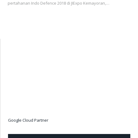
pertahanan Indo Defence 2018 di JIExpo Kemayoran,…
Google Cloud Partner