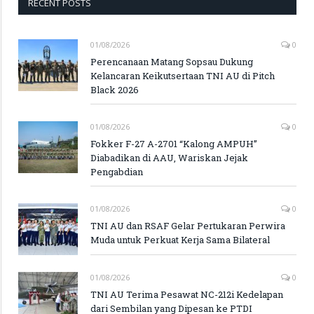
RECENT POSTS
01/08/2026
0
Perencanaan Matang Sopsau Dukung
Kelancaran Keikutsertaan TNI AU di Pitch
Black 2026
01/08/2026
0
Fokker F-27 A-2701 “Kalong AMPUH”
Diabadikan di AAU, Wariskan Jejak
Pengabdian
01/08/2026
0
TNI AU dan RSAF Gelar Pertukaran Perwira
Muda untuk Perkuat Kerja Sama Bilateral
01/08/2026
0
TNI AU Terima Pesawat NC-212i Kedelapan
dari Sembilan yang Dipesan ke PTDI