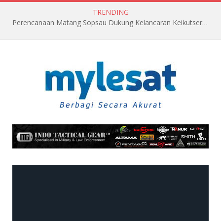
TRENDING
Perencanaan Matang Sopsau Dukung Kelancaran Keikutsertaan TNI AU di Pitch Black 2026