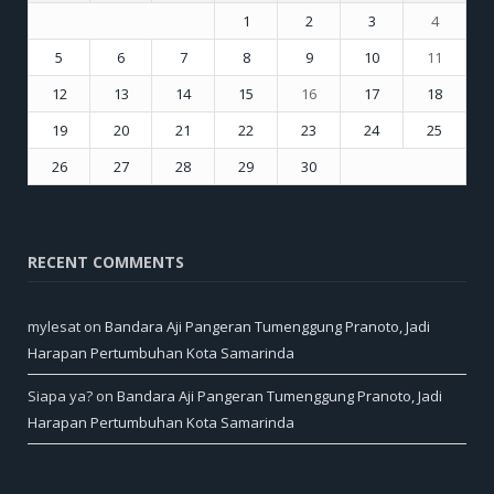
1
2
3
4
5
6
7
8
9
10
11
12
13
14
15
16
17
18
19
20
21
22
23
24
25
26
27
28
29
30
« Oct
Dec »
RECENT COMMENTS
mylesat
on
Bandara Aji Pangeran Tumenggung Pranoto, Jadi
Harapan Pertumbuhan Kota Samarinda
Siapa ya?
on
Bandara Aji Pangeran Tumenggung Pranoto, Jadi
Harapan Pertumbuhan Kota Samarinda