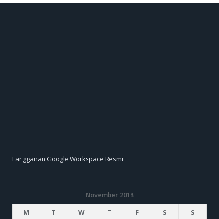
Langganan Google Workspace Resmi
November 2018
M
T
W
T
F
S
S