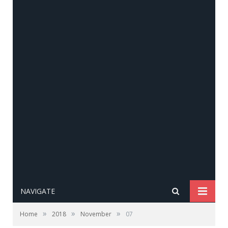
NAVIGATE
»
»
»
Home
2018
November
07