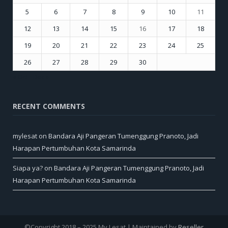
5
6
7
8
9
10
11
12
13
14
15
16
17
18
19
20
21
22
23
24
25
26
27
28
29
30
« Oct
Dec »
RECENT COMMENTS
mylesat
on
Bandara Aji Pangeran Tumenggung Pranoto, Jadi
Harapan Pertumbuhan Kota Samarinda
Siapa ya?
on
Bandara Aji Pangeran Tumenggung Pranoto, Jadi
Harapan Pertumbuhan Kota Samarinda
©Copyright 2018 – 2025 My Lesat | Maintained by
Reseller