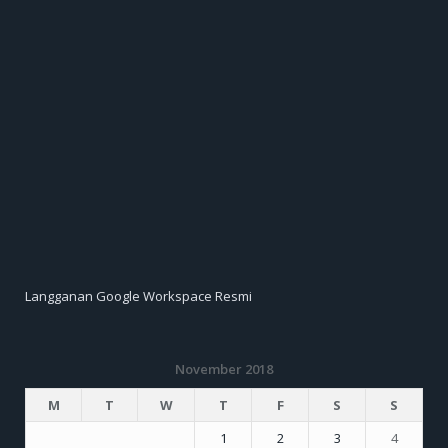
Langganan Google Workspace Resmi
November 2018
M
T
W
T
F
S
S
1
2
3
4