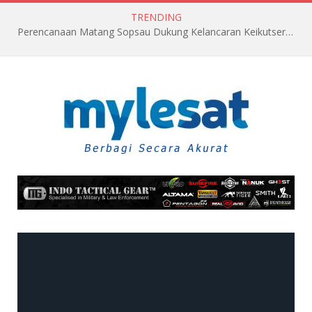
TRENDING
Perencanaan Matang Sopsau Dukung Kelancaran Keikutsertaan TNI AU di Pitch Black 2026