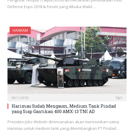
Pengintai Tempur (Taipur) Kostrad meriahkan pembukaan Indo
Defence Expo 2018 & Forum yang dibuka Wakil…
HANKAM
08/11/2018
0
Harimau Sudah Mengaum, Medium Tank Pindad
yang Siap Gantikan 400 AMX-13 TNI AD
Presiden Joko Widodo direncanakan akan meresmikan nama
Harimau untuk medium tank yang dikembangkan PT Pindad…