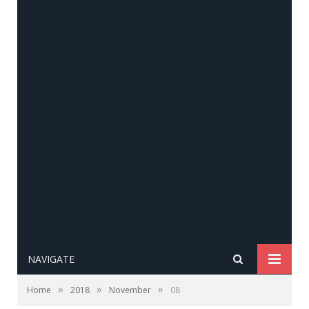
NAVIGATE
»
»
»
Home
2018
November
08