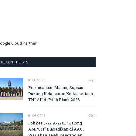
oogle Cloud Partner
RECENT POSTS
01/08/2026
0
Perencanaan Matang Sopsau
Dukung Kelancaran Keikutsertaan
TNI AU di Pitch Black 2026
01/08/2026
0
Fokker F-27 A-2701 “Kalong
AMPUH” Diabadikan di AAU,
Wariskan Jejak Pengabdian