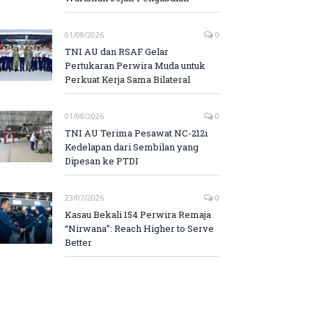
01/08/2026
0
TNI AU dan RSAF Gelar
Pertukaran Perwira Muda untuk
Perkuat Kerja Sama Bilateral
01/08/2026
0
TNI AU Terima Pesawat NC-212i
Kedelapan dari Sembilan yang
Dipesan ke PTDI
23/07/2026
0
Kasau Bekali 154 Perwira Remaja
“Nirwana”: Reach Higher to Serve
Better