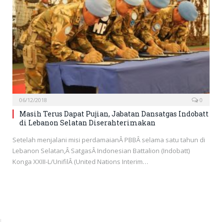
06/12/2018
0
Masih Terus Dapat Pujian, Jabatan Dansatgas Indobatt
di Lebanon Selatan Diserahterimakan
Setelah menjalani misi perdamaianÂ PBBÂ selama satu tahun di
Lebanon Selatan,Â SatgasÂ Indonesian Battalion (Indobatt)
Konga XXIII-L/UnifilÂ (United Nations Interim…