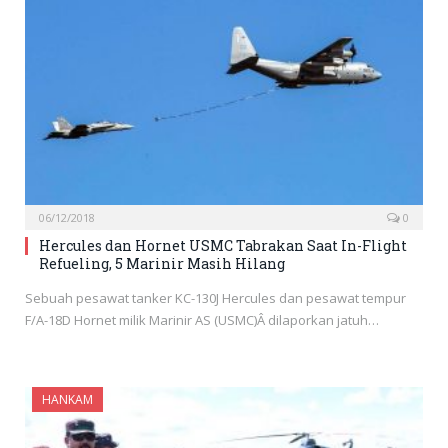
06/12/2018
0
Hercules dan Hornet USMC Tabrakan Saat In-Flight
Refueling, 5 Marinir Masih Hilang
Sebuah pesawat tanker KC-130J Hercules dan pesawat tempur
F/A-18D Hornet milik Marinir AS (USMC)Â dilaporkan jatuh…
HANKAM