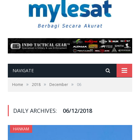
NAVIGATE
»
»
»
Home
2018
December
06
DAILY ARCHIVES:
06/12/2018
HANKAM