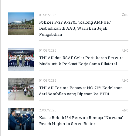
01/08/2026
0
Fokker F-27 A-2701 “Kalong AMPUH”
Diabadikan di AAU, Wariskan Jejak
Pengabdian
01/08/2026
0
TNI AU dan RSAF Gelar Pertukaran Perwira
Muda untuk Perkuat Kerja Sama Bilateral
01/08/2026
0
TNI AU Terima Pesawat NC-212i Kedelapan
dari Sembilan yang Dipesan ke PTDI
23/07/2026
0
Kasau Bekali 154 Perwira Remaja “Nirwana”:
Reach Higher to Serve Better