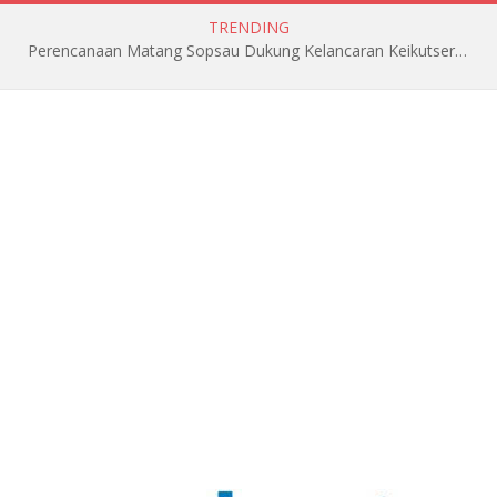
TRENDING
Perencanaan Matang Sopsau Dukung Kelancaran Keikutsertaan TNI AU di Pitch Black 2026