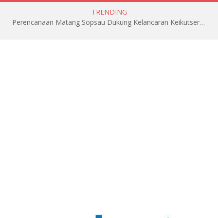
TRENDING
Perencanaan Matang Sopsau Dukung Kelancaran Keikutsertaan TNI AU di Pitch Black 2026