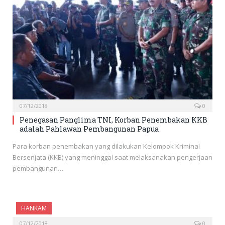
07/12/2018
0
Penegasan Panglima TNI, Korban Penembakan KKB
adalah Pahlawan Pembangunan Papua
Para korban penembakan yang dilakukan Kelompok Kriminal
Bersenjata (KKB) yang meninggal saat melaksanakan pengerjaan
pembangunan…
HANKAM
07/12/2018
0