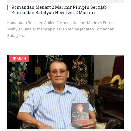
Komandan Menart 2 Marinir Pimpin Sertijab
Komandan Batalyon Howitzer 2 Marinir
Komandan Resimen Artileri 2 Marinir Kolonel MarinirÂ Encep
Wahyu Gumelar memimpin serah terima jabatan Komandan
Batalyon…
SEJARAH