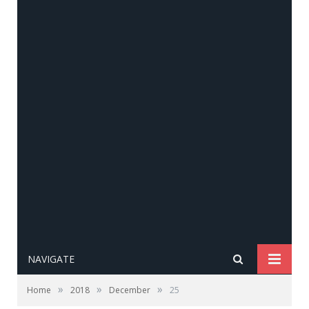
NAVIGATE
»
»
»
Home
2018
December
25