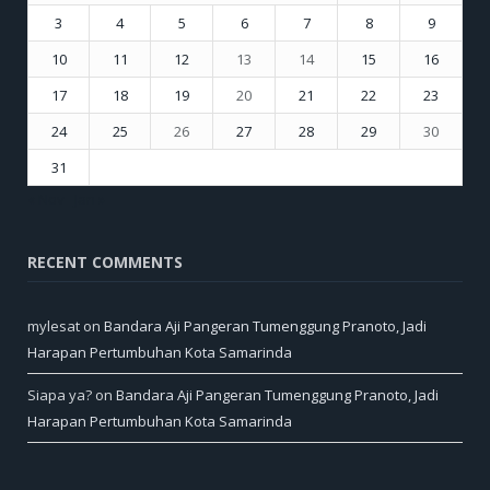
3
4
5
6
7
8
9
10
11
12
13
14
15
16
17
18
19
20
21
22
23
24
25
26
27
28
29
30
31
« Nov
Jan »
RECENT COMMENTS
mylesat
on
Bandara Aji Pangeran Tumenggung Pranoto, Jadi
Harapan Pertumbuhan Kota Samarinda
Siapa ya?
on
Bandara Aji Pangeran Tumenggung Pranoto, Jadi
Harapan Pertumbuhan Kota Samarinda