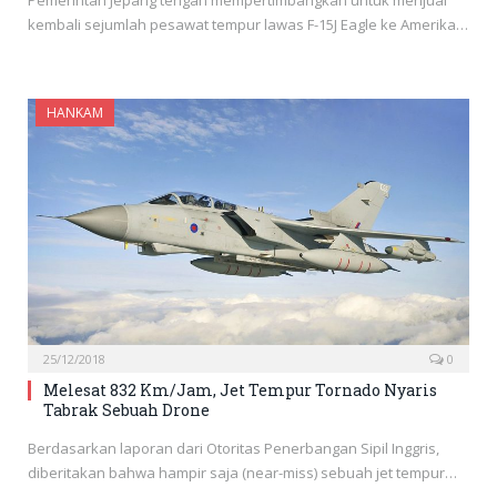
Pemerintah Jepang tengah mempertimbangkan untuk menjual
kembali sejumlah pesawat tempur lawas F-15J Eagle ke Amerika…
HANKAM
25/12/2018
0
Melesat 832 Km/Jam, Jet Tempur Tornado Nyaris
Tabrak Sebuah Drone
Berdasarkan laporan dari Otoritas Penerbangan Sipil Inggris,
diberitakan bahwa hampir saja (near-miss) sebuah jet tempur…