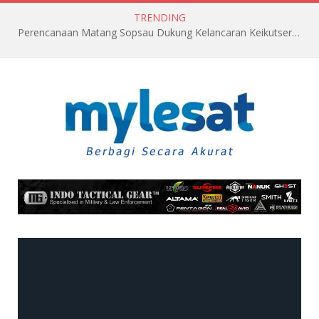
TRENDING
Perencanaan Matang Sopsau Dukung Kelancaran Keikutsertaan TNI AU di Pitch Black 2026