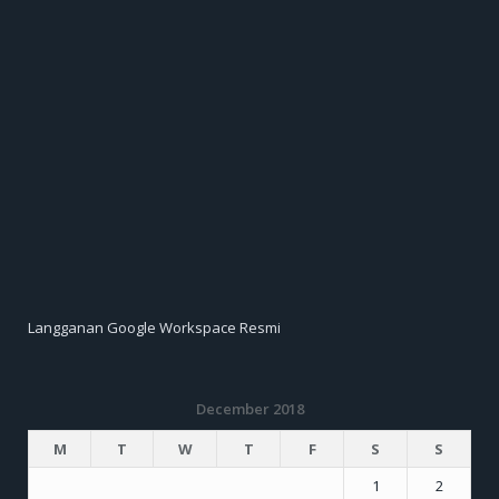
Langganan Google Workspace Resmi
December 2018
M
T
W
T
F
S
S
1
2