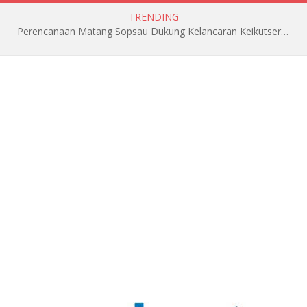
TRENDING
Perencanaan Matang Sopsau Dukung Kelancaran Keikutsertaan TNI AU di Pitch Black 2026