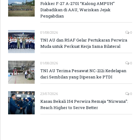
Fokker F-27 A-2701 “Kalong AMPUH”
Diabadikan di AAU, Wariskan Jejak
Pengabdian
01/08/2026
0
TNI AU dan RSAF Gelar Pertukaran Perwira
Muda untuk Perkuat Kerja Sama Bilateral
01/08/2026
0
TNI AU Terima Pesawat NC-212i Kedelapan
dari Sembilan yang Dipesan ke PTDI
23/07/2026
0
Kasau Bekali 154 Perwira Remaja “Nirwana”:
Reach Higher to Serve Better