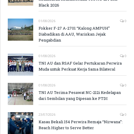
Black 2026
01/08/2026
0
Fokker F-27 A-2701 “Kalong AMPUH”
Diabadikan di AAU, Wariskan Jejak
Pengabdian
01/08/2026
0
TNI AU dan RSAF Gelar Pertukaran Perwira
Muda untuk Perkuat Kerja Sama Bilateral
01/08/2026
0
TNI AU Terima Pesawat NC-212i Kedelapan
dari Sembilan yang Dipesan ke PTDI
23/07/2026
0
Kasau Bekali 154 Perwira Remaja “Nirwana”:
Reach Higher to Serve Better