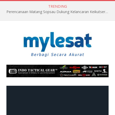
TRENDING
Perencanaan Matang Sopsau Dukung Kelancaran Keikutsertaan TNI AU di Pitch Black 2026