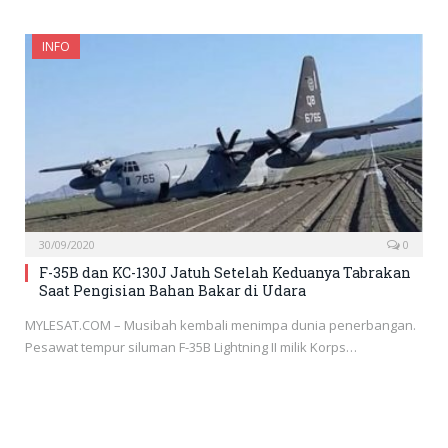
INFO
30/09/2020
0
F-35B dan KC-130J Jatuh Setelah Keduanya Tabrakan
Saat Pengisian Bahan Bakar di Udara
MYLESAT.COM – Musibah kembali menimpa dunia penerbangan.
Pesawat tempur siluman F-35B Lightning II milik Korps…