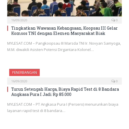
16/09/2020
0
Tingkatkan Wawasan Kebangsaan, Koopsau III Gelar
Komsos TNI dengan Elemen Masyarakat Biak
MYLESAT.COM – Pangkoopsau III Marsda TNI Ir. Novyan Samyoga,
M.M. diwakili Asisten Potensi Dirgantara Kolonel…
PENERBANGAN
16/09/2020
0
Turun Setengah Harga, Biaya Rapid Test di 8 Bandara
Angkasa Pura I Jadi Rp 85.000
MYLESAT.COM – PT Angkasa Pura I (Persero) menurunkan biaya
layanan rapid test di 8 bandara…