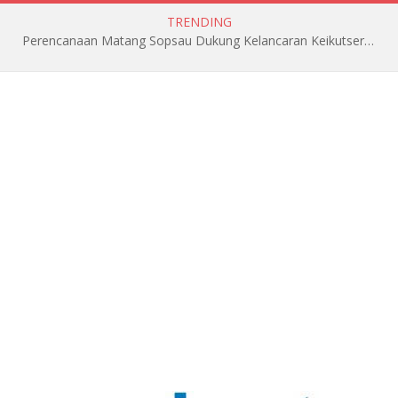
TRENDING
Perencanaan Matang Sopsau Dukung Kelancaran Keikutsertaan TNI AU di Pitch Black 2026