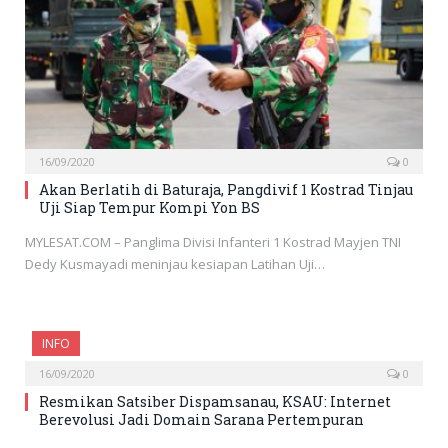
16/09/2020
0
Akan Berlatih di Baturaja, Pangdivif 1 Kostrad Tinjau
Uji Siap Tempur Kompi Yon BS
MYLESAT.COM – Panglima Divisi Infanteri 1 Kostrad Mayjen TNI
Dedy Kusmayadi meninjau kesiapan Latihan Uji…
INFO
16/09/2020
0
Resmikan Satsiber Dispamsanau, KSAU: Internet
Berevolusi Jadi Domain Sarana Pertempuran