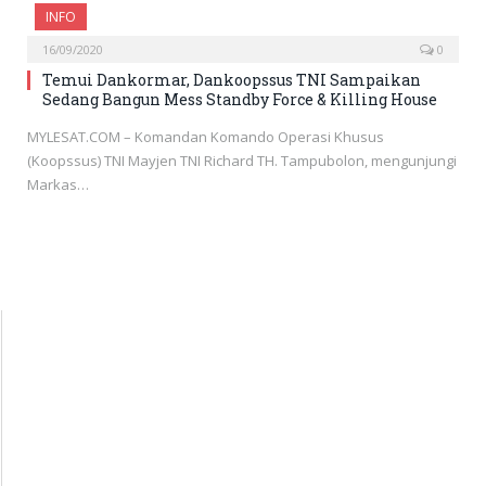
INFO
16/09/2020
0
Temui Dankormar, Dankoopssus TNI Sampaikan
Sedang Bangun Mess Standby Force & Killing House
MYLESAT.COM – Komandan Komando Operasi Khusus
(Koopssus) TNI Mayjen TNI Richard TH. Tampubolon, mengunjungi
Markas…