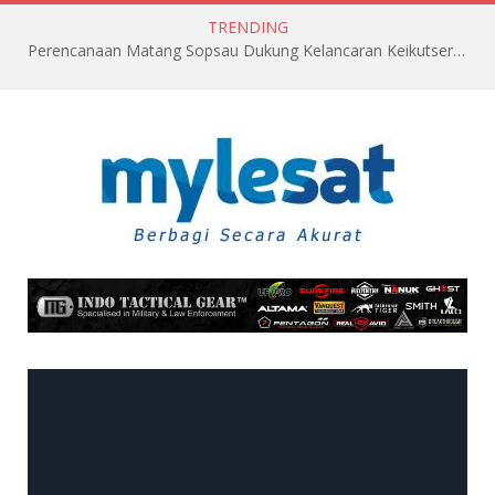
TRENDING
Perencanaan Matang Sopsau Dukung Kelancaran Keikutsertaan TNI AU di Pitch Black 2026