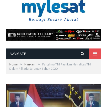
NAVIGATE
»
»
Home
Hankam
Panglima TNI Pastikan Netralitas TNI
Dalam Pilkada Serentak Tahun 2020