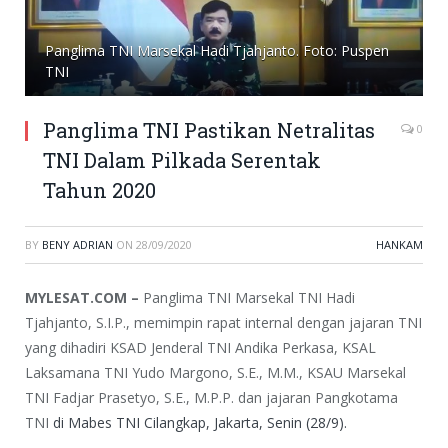
Panglima TNI Marsekal Hadi Tjahjanto. Foto: Puspen
TNI
Panglima TNI Pastikan Netralitas
0
TNI Dalam Pilkada Serentak
Tahun 2020
BY
BENY ADRIAN
ON
28/09/2020
HANKAM
MYLESAT.COM –
Panglima TNI Marsekal TNI Hadi
Tjahjanto, S.I.P., memimpin rapat internal dengan jajaran TNI
yang dihadiri KSAD Jenderal TNI Andika Perkasa, KSAL
Laksamana TNI Yudo Margono, S.E., M.M., KSAU Marsekal
TNI Fadjar Prasetyo, S.E., M.P.P. dan jajaran Pangkotama
TNI
di Mabes TNI Cilangkap, Jakarta, Senin (28/9).