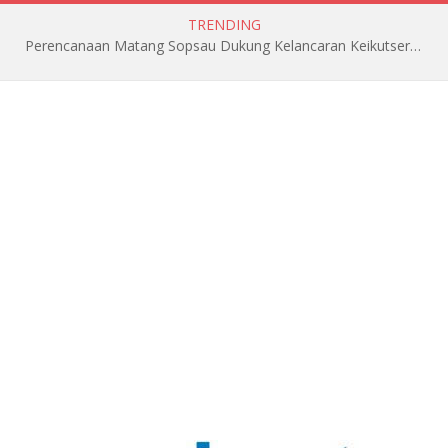
TRENDING
Perencanaan Matang Sopsau Dukung Kelancaran Keikutsertaan TNI AU di Pitch Black 2026