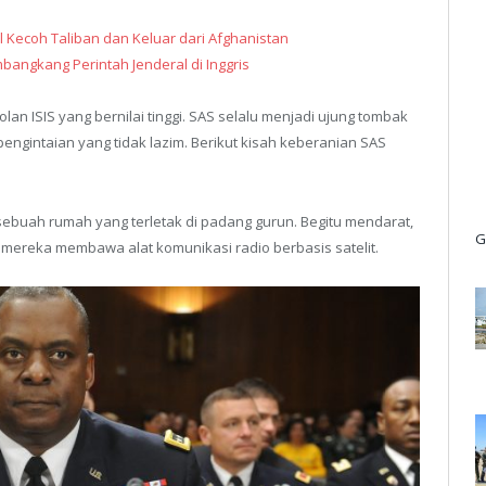
l Kecoh Taliban dan Keluar dari Afghanistan
bangkang Perintah Jenderal di Inggris
olan ISIS yang bernilai tinggi. SAS selalu menjadi ujung tombak
engintaian yang tidak lazim. Berikut kisah keberanian SAS
sebuah rumah yang terletak di padang gurun. Begitu mendarat,
G
 mereka membawa alat komunikasi radio berbasis satelit.