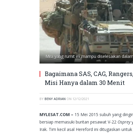
Misi yang rumit ini mampu diselesaikan dalam
Bagaimana SAS, CAG, Rangers,
Misi Hanya dalam 30 Menit
BY
BENY ADRIAN
ON
12/12/2021
MYLESAT.COM –
15 Mei 2015 subuh yang dingin,
bersiap memasuki buritan pesawat V-22
Osprey
y
Irak. Tim kecil asal Hereford ini ditugaskan unt