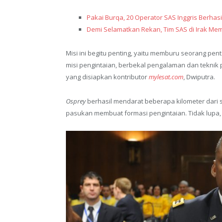
Pakai Burqa, 20 Operator SAS Inggris Berhasi
Demi Selamatkan Rekan, Tim SAS di Irak Mem
Misi ini begitu penting, yaitu memburu seorang pent
misi pengintaian, berbekal pengalaman dan teknik p
yang disiapkan kontributor
mylesat.com
, Dwiputra.
Osprey
berhasil mendarat beberapa kilometer dari 
pasukan membuat formasi pengintaian. Tidak lupa,