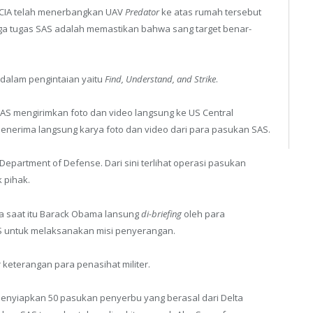
, CIA telah menerbangkan UAV
Predator
ke atas rumah tersebut
a tugas SAS adalah memastikan bahwa sang target benar-
k dalam pengintaian yaitu
Find, Understand, and Strike
.
AS mengirimkan foto dan video langsung ke US Central
menerima langsung karya foto dan video dari para pasukan SAS.
 Department of Defense. Dari sini terlihat operasi pasukan
 pihak.
rika saat itu Barack Obama lansung
di-briefing
oleh para
US untuk melaksanakan misi penyerangan.
keterangan para penasihat militer.
menyiapkan 50 pasukan penyerbu yang berasal dari Delta