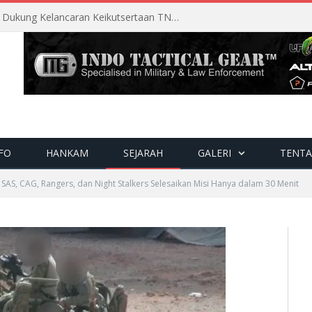
Perencanaan Matang Sopsau Dukung Kelancaran Keikutsertaan TNI AU di Pitch Black 2026
FO
HANKAM
SEJARAH
GALERI
TENTA
AS, CAG, Rangers, dan Night Stalkers Selesaikan Misi Hanya dalam 30 Menit