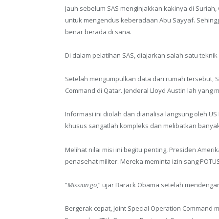
Jauh sebelum SAS menginjakkan kakinya di Suriah
untuk mengendus keberadaan Abu Sayyaf. Sehingg
benar berada di sana.
Di dalam pelatihan SAS, diajarkan salah satu tekni
Setelah mengumpulkan data dari rumah tersebut, S
Command di Qatar. Jenderal Lloyd Austin lah yang 
Informasi ini diolah dan dianalisa langsung oleh US
khusus sangatlah kompleks dan melibatkan banyak
Melihat nilai misi ini begitu penting, Presiden Ame
penasehat militer. Mereka meminta izin sang POT
“
Mission go
,” ujar Barack Obama setelah mendengar 
Bergerak cepat, Joint Special Operation Command 