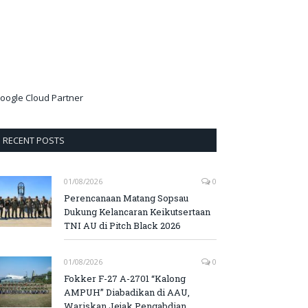
oogle Cloud Partner
RECENT POSTS
01/08/2026
0
Perencanaan Matang Sopsau
Dukung Kelancaran Keikutsertaan
TNI AU di Pitch Black 2026
01/08/2026
0
Fokker F-27 A-2701 “Kalong
AMPUH” Diabadikan di AAU,
Wariskan Jejak Pengabdian