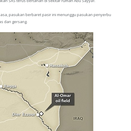
kan SAS terus bertahan di sekitar rumah Abu Sayyaf.
iasa, pasukan berbaret pasir ini menunggu pasukan penyerbu
as dan gersang.