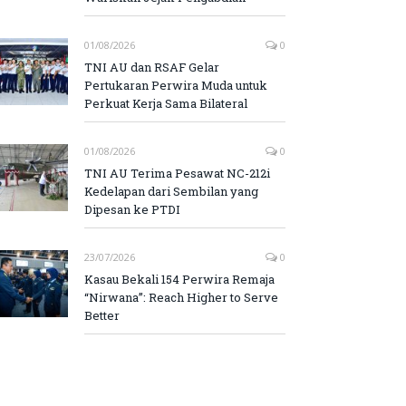
01/08/2026
0
TNI AU dan RSAF Gelar
Pertukaran Perwira Muda untuk
Perkuat Kerja Sama Bilateral
01/08/2026
0
TNI AU Terima Pesawat NC-212i
Kedelapan dari Sembilan yang
Dipesan ke PTDI
23/07/2026
0
Kasau Bekali 154 Perwira Remaja
“Nirwana”: Reach Higher to Serve
Better