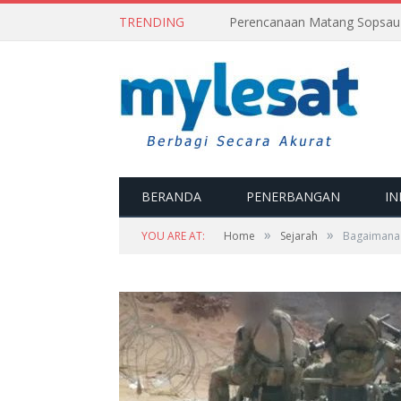
TRENDING
BERANDA
PENERBANGAN
IN
»
»
YOU ARE AT:
Home
Sejarah
Bagaimana S