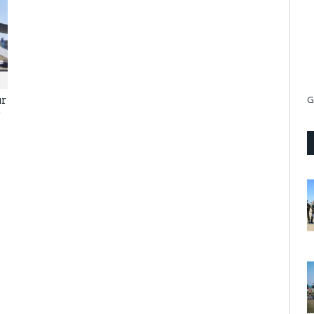
ur
G
0