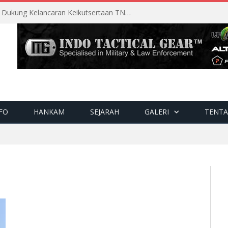
Perencanaan Matang Sopsau Dukung Kelancaran Keikutsertaan TNI AU di Pitch Black 2026
FO
HANKAM
SEJARAH
GALERI
TENTA