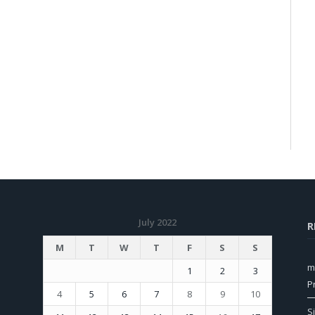
July 2022
R
M
T
W
T
F
S
S
m
1
2
3
P
4
5
6
7
8
9
10
S