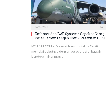
24/07/2022
0
Embraer dan BAE Systems Sepakat Gemp
Pasar Timur Tengah untuk Pasarkan C-39
MYLESAT.COM – Pesawat transpor taktis C-390
memulai debutnya dengan beroperasi di bawah
bendera militer Brasil.…