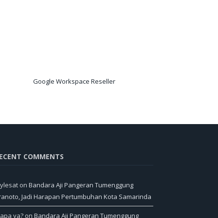
Google Workspace Reseller
ECENT COMMENTS
ylesat
on
Bandara Aji Pangeran Tumenggung
ranoto, Jadi Harapan Pertumbuhan Kota Samarinda
iapa ya?
on
Bandara Aji Pangeran Tumenggung