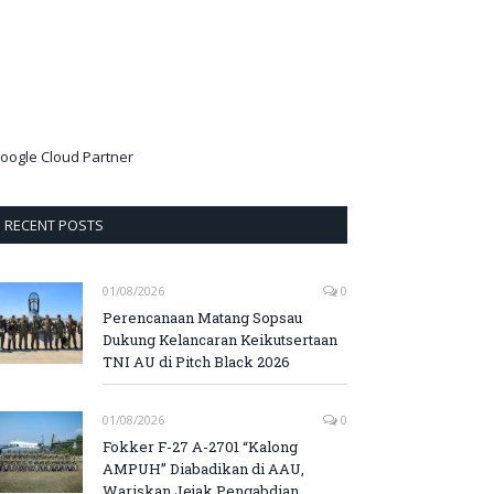
oogle Cloud Partner
RECENT POSTS
01/08/2026
0
Perencanaan Matang Sopsau
Dukung Kelancaran Keikutsertaan
TNI AU di Pitch Black 2026
01/08/2026
0
Fokker F-27 A-2701 “Kalong
AMPUH” Diabadikan di AAU,
Wariskan Jejak Pengabdian