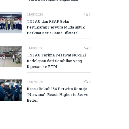
01/08/2026
0
TNI AU dan RSAF Gelar
Pertukaran Perwira Muda untuk
Perkuat Kerja Sama Bilateral
01/08/2026
0
TNI AU Terima Pesawat NC-212i
Kedelapan dari Sembilan yang
Dipesan ke PTDI
23/07/2026
0
Kasau Bekali 154 Perwira Remaja
“Nirwana”: Reach Higher to Serve
Better