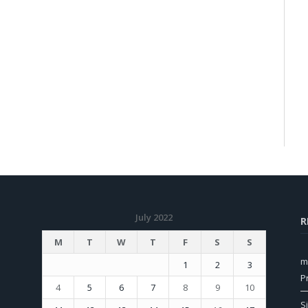
July 2022
R
M
T
W
T
F
S
S
m
1
2
3
P
4
5
6
7
8
9
10
S