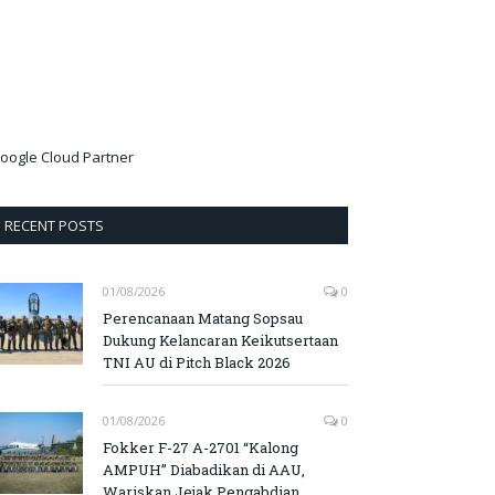
oogle Cloud Partner
RECENT POSTS
01/08/2026
0
Perencanaan Matang Sopsau
Dukung Kelancaran Keikutsertaan
TNI AU di Pitch Black 2026
01/08/2026
0
Fokker F-27 A-2701 “Kalong
AMPUH” Diabadikan di AAU,
Wariskan Jejak Pengabdian