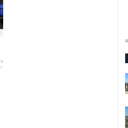
G
ya
n