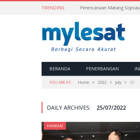
TRENDING
BERANDA
PENERBANGAN
IN
»
»
»
YOU ARE AT:
Home
2022
July
25
DAILY ARCHIVES:
25/07/2022
HANKAM