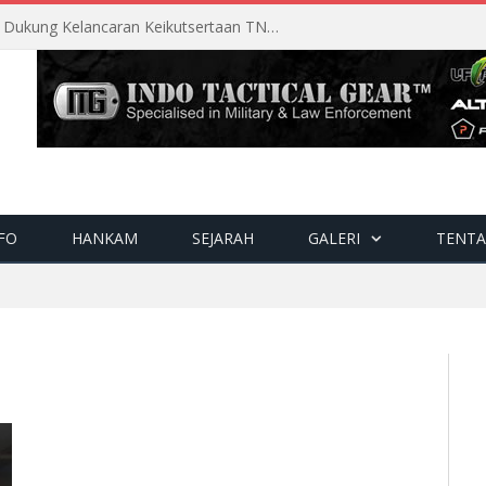
Perencanaan Matang Sopsau Dukung Kelancaran Keikutsertaan TNI AU di Pitch Black 2026
FO
HANKAM
SEJARAH
GALERI
TENTA