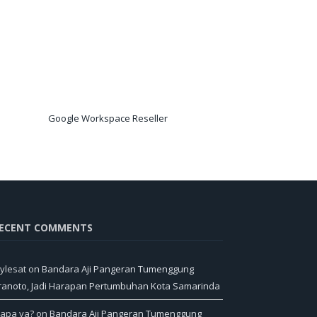
Google Workspace Reseller
ECENT COMMENTS
ylesat
on
Bandara Aji Pangeran Tumenggung
ranoto, Jadi Harapan Pertumbuhan Kota Samarinda
iapa ya?
on
Bandara Aji Pangeran Tumenggung