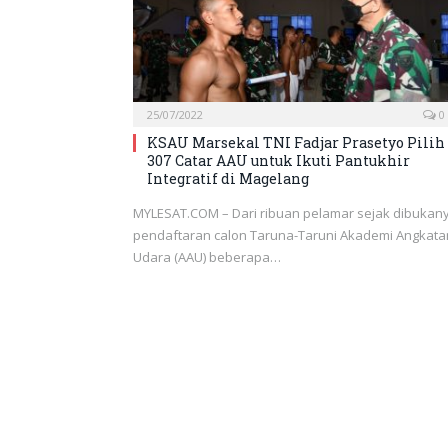
25/07/2022
0
KSAU Marsekal TNI Fadjar Prasetyo Pilih
307 Catar AAU untuk Ikuti Pantukhir
Integratif di Magelang
MYLESAT.COM – Dari ribuan pelamar sejak dibukan
pendaftaran calon Taruna-Taruni Akademi Angkata
Udara (AAU) beberapa…