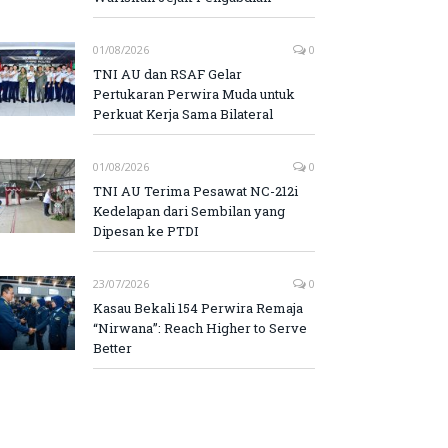
01/08/2026
0
TNI AU dan RSAF Gelar
Pertukaran Perwira Muda untuk
Perkuat Kerja Sama Bilateral
01/08/2026
0
TNI AU Terima Pesawat NC-212i
Kedelapan dari Sembilan yang
Dipesan ke PTDI
23/07/2026
0
Kasau Bekali 154 Perwira Remaja
“Nirwana”: Reach Higher to Serve
Better