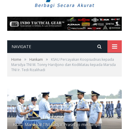
NAVIGATE
»
»
Home
Hankam
KSAU Percayakan Koopsudnas kepada
Marsdya TNI M. Tonny Hardjono dan Kodiklatau kepada Marsda
TNI Ir. Tedi Rizalihadi
KSAU Marsekal TNI Fadjar Prasetyo memimpin