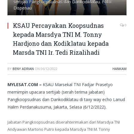
sertijab Pangkoopsudnas dan Dankodiklatau. Foto:
Dispenau
KSAU Percayakan Koopsudnas
0
kepada Marsdya TNI M. Tonny
Hardjono dan Kodiklatau kepada
Marsda TNI Ir. Tedi Rizalihadi
BY
BENY ADRIAN
ON
06/12/2022
HANKAM
MYLESAT.COM –
KSAU Marsekal TNI Fadjar Prasetyo
memimpin upacara sertijab (serah terima jabatan)
Pangkoopsudnas dan Dankodiklatau di taxy way echo Lanud
Halim Perdanakusuma, Jakarta, Selasa (6/12/2022).
Jabatan Pangkoopsudnas diserahterimakan dari Marsdya TNI
Andyawan Martono Putro kepada Marsdya TNI M. Tonny