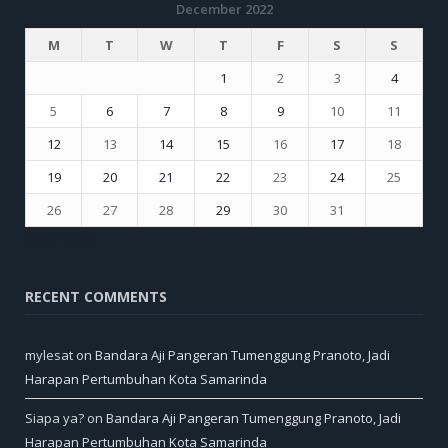
December 2022
M
T
W
T
F
S
S
1
2
3
4
5
6
7
8
9
10
11
12
13
14
15
16
17
18
19
20
21
22
23
24
25
26
27
28
29
30
31
« Nov
Jan »
RECENT COMMENTS
mylesat
on
Bandara Aji Pangeran Tumenggung Pranoto, Jadi
Harapan Pertumbuhan Kota Samarinda
Siapa ya?
on
Bandara Aji Pangeran Tumenggung Pranoto, Jadi
Harapan Pertumbuhan Kota Samarinda