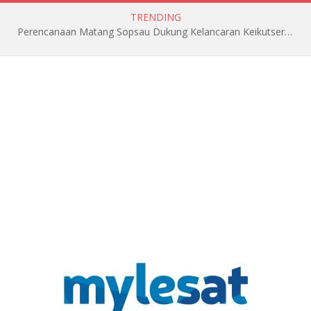
TRENDING
Perencanaan Matang Sopsau Dukung Kelancaran Keikutsertaan TNI AU di Pitch Black 2026