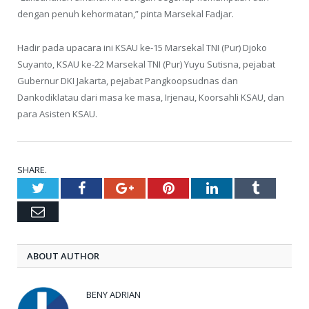
dengan penuh kehormatan,” pinta Marsekal Fadjar.
Hadir pada upacara ini KSAU ke-15 Marsekal TNI (Pur) Djoko
Suyanto, KSAU ke-22 Marsekal TNI (Pur) Yuyu Sutisna, pejabat
Gubernur DKI Jakarta, pejabat Pangkoopsudnas dan
Dankodiklatau dari masa ke masa, Irjenau, Koorsahli KSAU, dan
para Asisten KSAU.
SHARE.
Twitter
Facebook
Google+
Pinterest
LinkedIn
Tumblr
Email
ABOUT AUTHOR
BENY ADRIAN