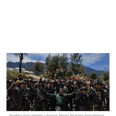
Panglima Divisi Infanteri 1 Kostrad, Mayjen TNI Bobby Rinal Makmun