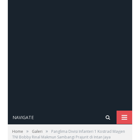
NAVIGATE
»
»
Home
Galeri
Panglima Divisi Infanteri 1 Kostrad Mayjen
TNI Bobby Rinal Makmun Sambangi Prajurit di Intan Jaya