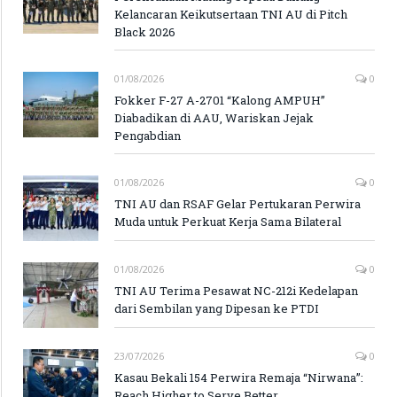
Kelancaran Keikutsertaan TNI AU di Pitch
Black 2026
01/08/2026
0
Fokker F-27 A-2701 “Kalong AMPUH”
Diabadikan di AAU, Wariskan Jejak
Pengabdian
01/08/2026
0
TNI AU dan RSAF Gelar Pertukaran Perwira
Muda untuk Perkuat Kerja Sama Bilateral
01/08/2026
0
TNI AU Terima Pesawat NC-212i Kedelapan
dari Sembilan yang Dipesan ke PTDI
23/07/2026
0
Kasau Bekali 154 Perwira Remaja “Nirwana”:
Reach Higher to Serve Better