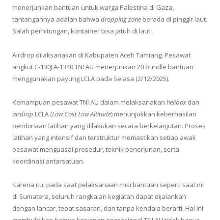
menerjunkan bantuan untuk warga Palestina di Gaza,
tantangannya adalah bahwa
dropping zone
berada di pinggir laut.
Salah perhitungan, kontainer bisa jatuh di laut.
Airdrop dilaksanakan di Kabupaten Aceh Tamiang. Pesawat
angkut C-130J A-1340 TNI AU menerjunkan 20 bundle bantuan
menggunakan payung LCLA pada Selasa (2/12/2025).
Kemampuan pesawat TNI AU dalam melaksanakan
helibox
dan
airdrop
LCLA (
Low Cost Low Altitude
) menunjukkan keberhasilan
pembinaan latihan yang dilakukan secara berkelanjutan. Proses
latihan yang intensif dan terstruktur memastikan setiap awak
pesawat menguasai prosedur, teknik penerjunan, serta
koordinasi antarsatuan.
Karena itu, pada saat pelaksanaan misi bantuan seperti saat ini
di Sumatera, seluruh rangkaian kegiatan dapat dijalankan
dengan lancar, tepat sasaran, dan tanpa kendala berarti. Hal ini
membuktikan bahwa kesiapan operasional TNI AU tidak hanya