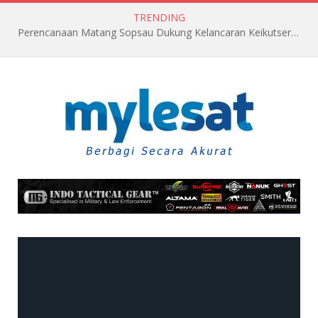
TRENDING
Perencanaan Matang Sopsau Dukung Kelancaran Keikutsertaan TNI AU di Pitch Black 2026