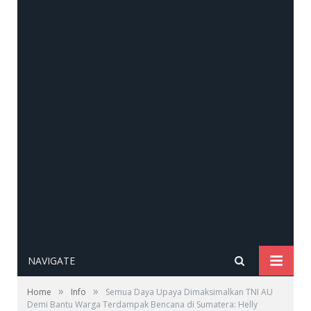
NAVIGATE
»
»
Home
Info
Semua Daya Upaya Dimaksimalkan TNI AU
Demi Bantu Warga Terdampak Bencana di Sumatera: Helly