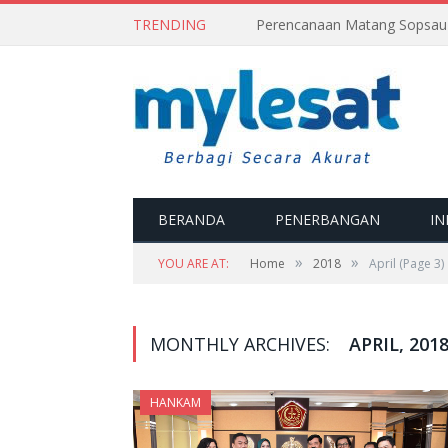
TRENDING
BERANDA
PENERBANGAN
IN
»
»
YOU ARE AT:
Home
2018
April
(Page 3)
MONTHLY ARCHIVES:
APRIL, 201
HANKAM