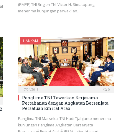
(PMPP) TNI Brigjen TNI Victor H. Simatupang,
al
menerima kunjungan perwakilan…
HANKAM
17/04/2018
0
Panglima TNI Tawarkan Kerjasama
Pertahanan dengan Angkatan Bersenjata
Persatuan Emirat Arab
2
Panglima TNI Marsekal TNI Hadi Tjahjanto menerima
kunjungan Panglima Angkatan Bersenjata
PersatuanÂ Emirat ArabÂ (PEA) Letjen Hamad…