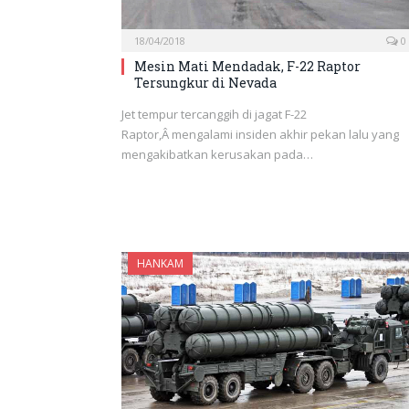
18/04/2018
0
Mesin Mati Mendadak, F-22 Raptor
Tersungkur di Nevada
Jet tempur tercanggih di jagat F-22
Raptor,Â mengalami insiden akhir pekan lalu yang
mengakibatkan kerusakan pada…
HANKAM