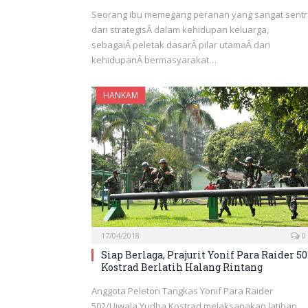
Seorang ibu memegang peranan yang sangat sentr
dan strategisÂ dalam kehidupan keluarga,
sebagaiÂ peletak dasarÂ pilar utamaÂ dari
kehidupanÂ bermasyarakat…
HANKAM
17/04/2018
0
Siap Berlaga, Prajurit Yonif Para Raider 50
Kostrad Berlatih Halang Rintang
Anggota Peleton Tangkas Yonif Para Raider
502/Ujwala Yudha Kostrad melaksanakan latihan