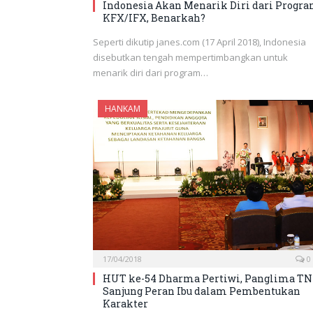
Indonesia Akan Menarik Diri dari Progr
KFX/IFX, Benarkah?
Seperti dikutip janes.com (17 April 2018), Indonesia
disebutkan tengah mempertimbangkan untuk
menarik diri dari program…
HANKAM
17/04/2018
0
HUT ke-54 Dharma Pertiwi, Panglima TN
Sanjung Peran Ibu dalam Pembentukan
Karakter