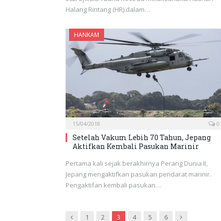
Halang Rintang (HR) dalam…
HANKAM
15/04/2018
0
Setelah Vakum Lebih 70 Tahun, Jepang
Aktifkan Kembali Pasukan Marinir
Pertama kali sejak berakhirnya Perang Dunia II,
Jepang mengaktifkan pasukan pendarat marinir.
Pengaktifan kembali pasukan…
Previous
Next
1
2
3
4
5
6