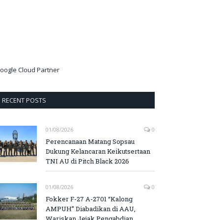
oogle Cloud Partner
RECENT POSTS
01/08/2026
0
Perencanaan Matang Sopsau
Dukung Kelancaran Keikutsertaan
TNI AU di Pitch Black 2026
01/08/2026
0
Fokker F-27 A-2701 “Kalong
AMPUH” Diabadikan di AAU,
Wariskan Jejak Pengabdian