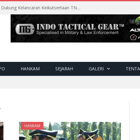
Perencanaan Matang Sopsau Dukung Kelancaran Keikutsertaan TNI AU di Pitch Black 2026
FO
HANKAM
SEJARAH
GALERI
TENTA
8
HANKAM