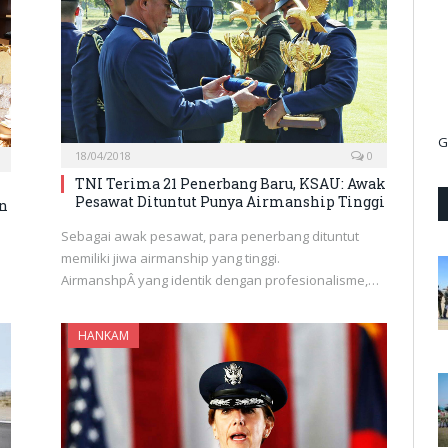
G
18/04/2018
0
TNI Terima 21 Penerbang Baru, KSAU: Awak
Pesawat Dituntut Punya Airmanship Tinggi
an
Sebagai awak pesawat, para penerbang dituntut
a
memiliki jiwa airmanship yang tinggi.
AirmanshpÂ yang identik dengan profesionalisme,…
HANKAM