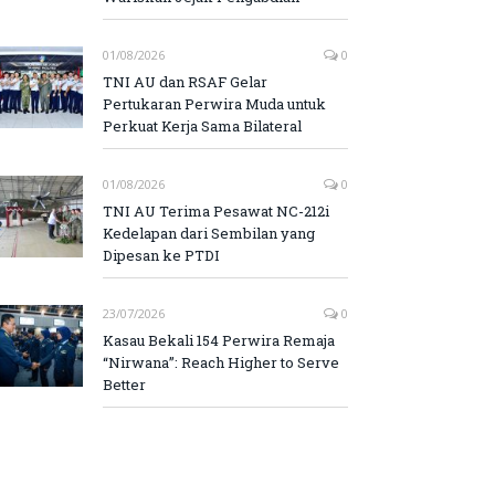
01/08/2026
0
TNI AU dan RSAF Gelar
Pertukaran Perwira Muda untuk
Perkuat Kerja Sama Bilateral
01/08/2026
0
TNI AU Terima Pesawat NC-212i
Kedelapan dari Sembilan yang
Dipesan ke PTDI
23/07/2026
0
Kasau Bekali 154 Perwira Remaja
“Nirwana”: Reach Higher to Serve
Better