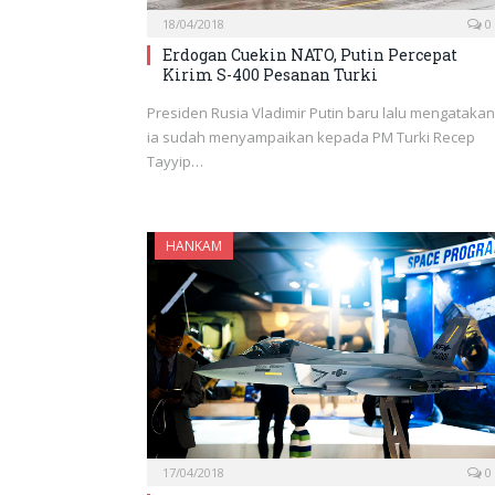
18/04/2018
0
Erdogan Cuekin NATO, Putin Percepat
Kirim S-400 Pesanan Turki
Presiden Rusia Vladimir Putin baru lalu mengatakan
ia sudah menyampaikan kepada PM Turki Recep
Tayyip…
HANKAM
17/04/2018
0