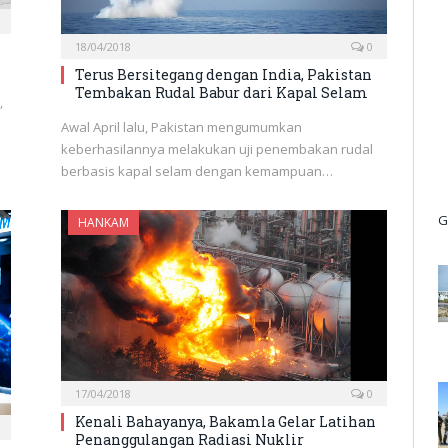
18/04/2018
0
Terus Bersitegang dengan India, Pakistan
Tembakan Rudal Babur dari Kapal Selam
,
Awal April lalu, Pakistan mengumumkan
keberhasilannya melakukan uji penembakan rudal
berbasis kapal selam dengan kemampuan…
G
HANKAM
17/04/2018
0
Kenali Bahayanya, Bakamla Gelar Latihan
Penanggulangan Radiasi Nuklir