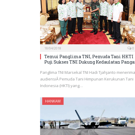
18/04/2018
0
Temui Panglima TNI, Pemuda Tani HKTI
Puji Sukses TNI Dukung Kedaulatan Pang
Panglima TNI Marsekal TNI Hadi Tjahjanto menerim
audiensiÂ Pemuda Tani Himpunan Kerukunan Tani
Indonesia (HKTI) yang…
HANKAM