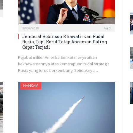
18/04/2018
0
Jenderal Robinson Khawatirkan Rudal
Rusia, Tapi Korut Tetap Ancaman Paling
Cepat Terjadi
Pejabat militer Amerika Serikat menyiratkan
kekhawatirannya atas kemampuan rudal strategis
Rusia yang terus berkembang. Setidaknya…
HANKAM