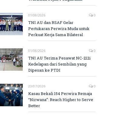
01/08/2026
0
TNI AU dan RSAF Gelar
Pertukaran Perwira Muda untuk
Perkuat Kerja Sama Bilateral
01/08/2026
0
TNI AU Terima Pesawat NC-212i
Kedelapan dari Sembilan yang
Dipesan ke PTDI
23/07/2026
0
Kasau Bekali 154 Perwira Remaja
“Nirwana”: Reach Higher to Serve
Better