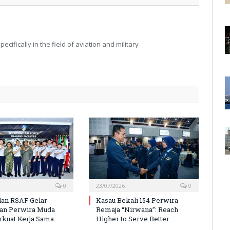
ecifically in the field of aviation and military
0
23/07/2026
0
an RSAF Gelar
Kasau Bekali 154 Perwira
ran Perwira Muda
Remaja “Nirwana”: Reach
rkuat Kerja Sama
Higher to Serve Better