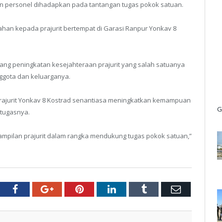
 personel dihadapkan pada tantangan tugas pokok satuan.
han kepada prajurit bertempat di Garasi Ranpur Yonkav 8
ng peningkatan kesejahteraan prajurit yang salah satuanya
ggota dan keluarganya.
prajurit Yonkav 8 Kostrad senantiasa meningkatkan kemampuan
G
 tugasnya.
pilan prajurit dalam rangka mendukung tugas pokok satuan,”
tter
Facebook
Google+
Pinterest
LinkedIn
Tumblr
Email