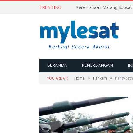
TRENDING
BERANDA
PENERBANGAN
IN
»
»
YOU ARE AT:
Home
Hankam
Pangkostra