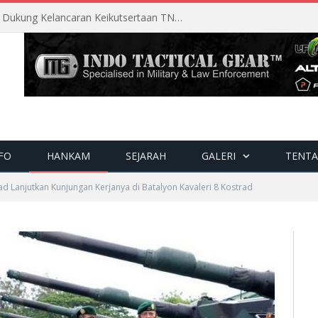
Perencanaan Matang Sopsau Dukung Kelancaran Keikutsertaan TNI AU di Pitch Black 2026
FO
HANKAM
SEJARAH
GALERI
TENTA
d Lanjutkan Kunjungan Kerjanya di Batalyon Kavaleri 8 Kostrad