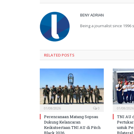
BENY ADRIAN
Being a journalist since 1996 sp
RELATED
POSTS
01/08/2026
0
01/08/2026
Perencanaan Matang Sopsau
TNI AU d
Dukung Kelancaran
Pertuka
Keikutsertaan TNI AU di Pitch
untuk Pe
Black 2026
Bilateral