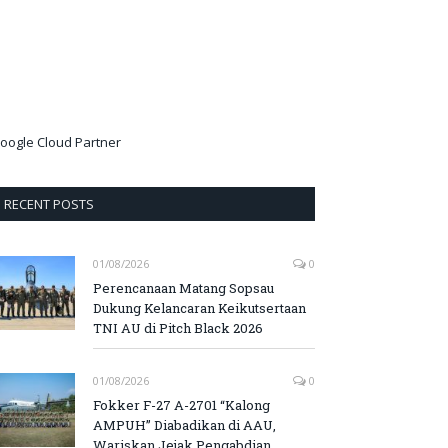
oogle Cloud Partner
RECENT POSTS
01/08/2026
0
Perencanaan Matang Sopsau
Dukung Kelancaran Keikutsertaan
TNI AU di Pitch Black 2026
01/08/2026
0
Fokker F-27 A-2701 “Kalong
AMPUH” Diabadikan di AAU,
Wariskan Jejak Pengabdian