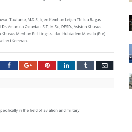
an Taufanto, M.D.S., Irjen Kemhan Letjen TNI Ida Bagus
Dr. Amarulla Octavian, S.T., M.Sc., DESD., Asisten Khusus
n Khusus Menhan Bid. Lingstra dan Hubtarlem Marsda (Pur)
selon I Kemhan.
tter
Facebook
Google+
Pinterest
LinkedIn
Tumblr
Email
ecifically in the field of aviation and military