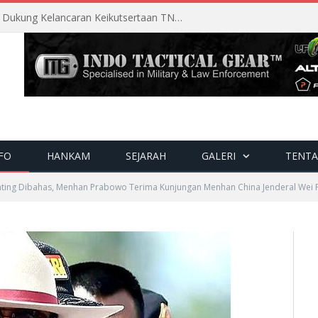
Perencanaan Matang Sopsau Dukung Kelancaran Keikutsertaan TNI AU di Pitch Black 2026
FO
HANKAM
SEJARAH
GALERI
TENTA
nting Dibahas, Menhan Prabowo Terima Kunjungan Menhan China Jenderal Wei 