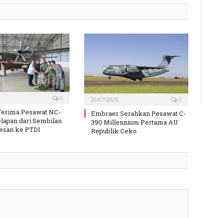
0
20/07/2026
0
Terima Pesawat NC-
Embraer Serahkan Pesawat C-
elapan dari Sembilan
390 Millennium Pertama AU
esan ke PTDI
Republik Ceko