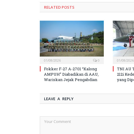
RELATED
POSTS
01/08/2026
0
01/08/2026
Fokker F-27 A-2701 “Kalong
TNI AU 
AMPUH” Diabadikan di AAU,
212i Ked
Wariskan Jejak Pengabdian
yang Dip
LEAVE A REPLY