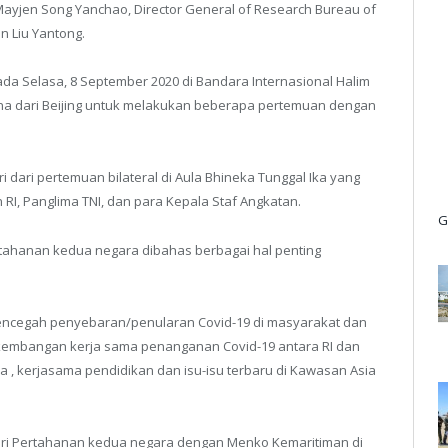
 Mayjen Song Yanchao, Director General of Research Bureau of
n Liu Yantong.
ada Selasa, 8 September 2020 di Bandara Internasional Halim
a dari Beijing untuk melakukan beberapa pertemuan dengan
 dari pertemuan bilateral di Aula Bhineka Tunggal Ika yang
, Panglima TNI, dan para Kepala Staf Angkatan.
G
tahanan kedua negara dibahas berbagai hal penting
mencegah penyebaran/penularan Covid-19 di masyarakat dan
kembangan kerja sama penanganan Covid-19 antara RI dan
a , kerjasama pendidikan dan isu-isu terbaru di Kawasan Asia
eri Pertahanan kedua negara dengan Menko Kemaritiman di