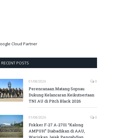
oogle Cloud Partner
RECENT POSTS
01/08/2026
0
Perencanaan Matang Sopsau
Dukung Kelancaran Keikutsertaan
TNI AU di Pitch Black 2026
01/08/2026
0
Fokker F-27 A-2701 “Kalong
AMPUH” Diabadikan di AAU,
Wariskan Jejak Pengabdian