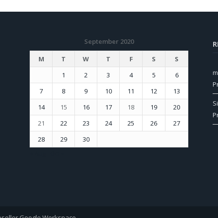
September 2020
R
M
T
W
T
F
S
S
m
1
2
3
4
5
6
P
7
8
9
10
11
12
13
S
14
15
16
17
18
19
20
P
21
22
23
24
25
26
27
28
29
30
« Aug
Oct »
eseller Google Workspace