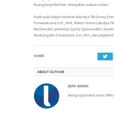
Ruang Kerja Menhan dilanjutkan makan malam.
Hadir pula Sekjen Kemhan Marsdya TNI Donny Ermaw
Purwalaksana S.I.P., M.M., Rektor Unhan Laksdya TNI 
Menhan Bid. Jemenhan Sjafrie Sjamsoeddin, Asiste
Bambang Eko Suhariyanto, S.H., M.H., dan pejabat E
SHARE.
Twi
ABOUT AUTHOR
BENY ADRIAN
Being a journalist since 1996 sp