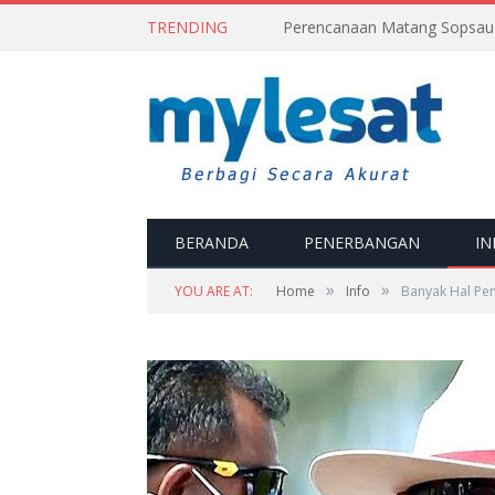
TRENDING
BERANDA
PENERBANGAN
IN
»
»
YOU ARE AT:
Home
Info
Banyak Hal Pe