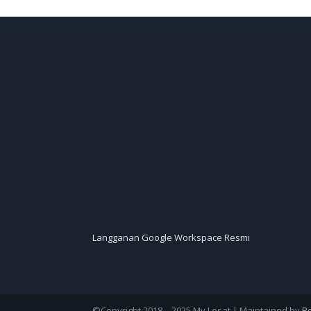
Langganan Google Workspace Resmi
©Copyright 2018 – 2025 My Lesat | Maintained by
R