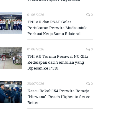
01/08/2026
0
TNI AU dan RSAF Gelar
Pertukaran Perwira Muda untuk
Perkuat Kerja Sama Bilateral
01/08/2026
0
TNI AU Terima Pesawat NC-212i
Kedelapan dari Sembilan yang
Dipesan ke PTDI
23/07/2026
0
Kasau Bekali 154 Perwira Remaja
“Nirwana”: Reach Higher to Serve
Better