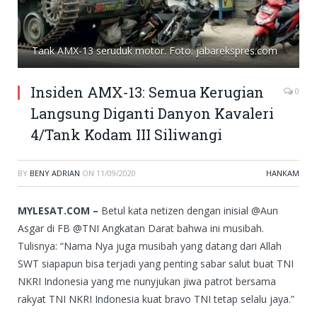
Tank AMX-13 seruduk motor. Foto: jabarekspres.com
Insiden AMX-13: Semua Kerugian
0
Langsung Diganti Danyon Kavaleri
4/Tank Kodam III Siliwangi
BY
BENY ADRIAN
ON
11/09/2020
HANKAM
MYLESAT.COM –
Betul kata netizen dengan inisial @Aun
Asgar di FB @TNI Angkatan Darat bahwa ini musibah.
Tulisnya: “Nama Nya juga musibah yang datang dari Allah
SWT siapapun bisa terjadi yang penting sabar salut buat TNI
NKRI Indonesia yang me nunyjukan jiwa patrot bersama
rakyat TNI NKRI Indonesia kuat bravo TNI tetap selalu jaya.”