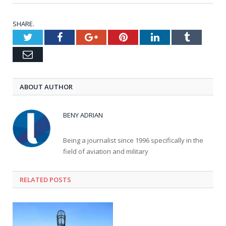
SHARE.
Twitter
Facebook
Google+
Pinterest
LinkedIn
Tumblr
Email
ABOUT AUTHOR
BENY ADRIAN
Being a journalist since 1996 specifically in the
field of aviation and military
RELATED
POSTS