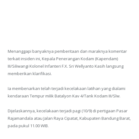
Menanggapi banyaknya pemberitaan dan maraknya komentar
terkait insiden ini, Kepala Penerangan Kodam (Kapendam)
III/Siliwangi Kolonel Infanteri F.X. Sri Wellyanto Kasih langsung
memberikan klarifikasi.
Ia membenarkan telah terjadi kecelakaan latihan yang dialami
kendaraan Tempur milik Batalyon Kav 4/Tank Kodam III/Slw.
Dijelaskannya, kecelakaan terjadi pagi (10/9) di pertigaan Pasar
Rajamandala atau Jalan Raya Cipatat, Kabupaten Bandung Barat,
pada pukul 11.00 WIB.