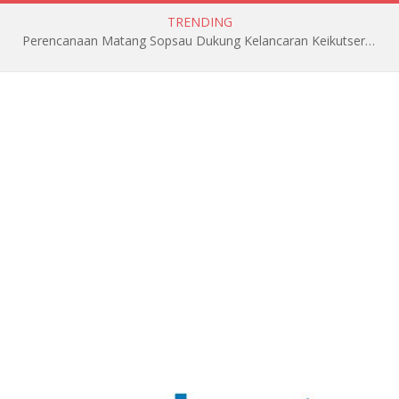
TRENDING
Perencanaan Matang Sopsau Dukung Kelancaran Keikutsertaan TNI AU di Pitch Black 2026