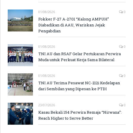
01/08/2026
0
Fokker F-27 A-2701 “Kalong AMPUH”
Diabadikan di AAU, Wariskan Jejak
Pengabdian
01/08/2026
0
TNI AU dan RSAF Gelar Pertukaran Perwira
Muda untuk Perkuat Kerja Sama Bilateral
01/08/2026
0
TNI AU Terima Pesawat NC-212i Kedelapan
dari Sembilan yang Dipesan ke PTDI
23/07/2026
0
Kasau Bekali 154 Perwira Remaja “Nirwana”:
Reach Higher to Serve Better