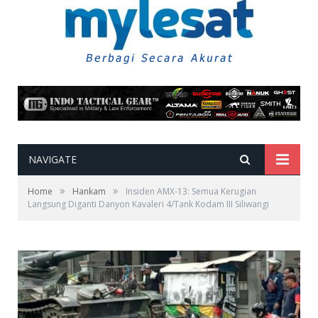
NAVIGATE
»
»
Home
Hankam
Insiden AMX-13: Semua Kerugian
Langsung Diganti Danyon Kavaleri 4/Tank Kodam III Siliwangi