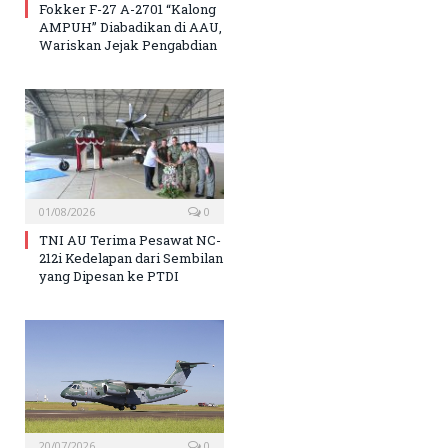
Fokker F-27 A-2701 “Kalong
AMPUH” Diabadikan di AAU,
Wariskan Jejak Pengabdian
01/08/2026
0
TNI AU Terima Pesawat NC-
212i Kedelapan dari Sembilan
yang Dipesan ke PTDI
20/07/2026
0