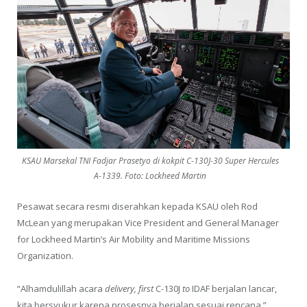
KSAU Marsekal TNI Fadjar Prasetyo di kokpit C-130J-30 Super Hercules
A-1339. Foto: Lockheed Martin
Pesawat secara resmi diserahkan kepada KSAU oleh Rod
McLean yang merupakan Vice President and General Manager
for Lockheed Martin’s Air Mobility and Maritime Missions
Organization.
“Alhamdulillah acara
delivery, first
C-130J
to
IDAF berjalan lancar,
kita bersyukur karena prosesnya berjalan sesuai rencana,”