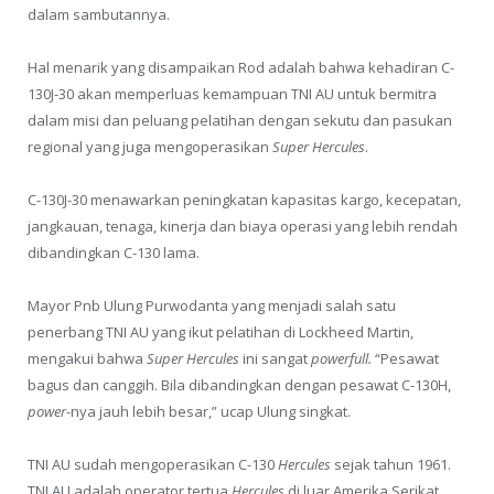
dalam sambutannya.
Hal menarik yang disampaikan Rod adalah bahwa kehadiran C-
130J-30 akan memperluas kemampuan TNI AU untuk bermitra
dalam misi dan peluang pelatihan dengan sekutu dan pasukan
regional yang juga mengoperasikan
Super Hercules
.
C-130J-30 menawarkan peningkatan kapasitas kargo, kecepatan,
jangkauan, tenaga, kinerja dan biaya operasi yang lebih rendah
dibandingkan C-130 lama.
Mayor Pnb Ulung Purwodanta yang menjadi salah satu
penerbang TNI AU yang ikut pelatihan di Lockheed Martin,
mengakui bahwa
Super Hercules
ini sangat
powerfull.
“Pesawat
bagus dan canggih. Bila dibandingkan dengan pesawat C-130H,
power-
nya jauh lebih besar,” ucap Ulung singkat.
TNI AU sudah mengoperasikan C-130
Hercules
sejak tahun 1961.
TNI AU adalah operator tertua
Hercules
di luar Amerika Serikat