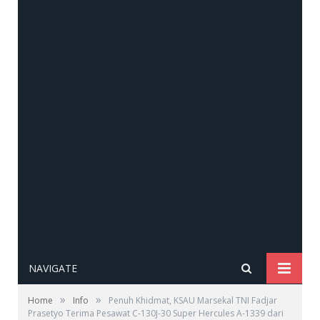
NAVIGATE
»
»
Home
Info
Penuh Khidmat, KSAU Marsekal TNI Fadjar
Prasetyo Terima Pesawat C-130J-30 Super Hercules A-1339 dari