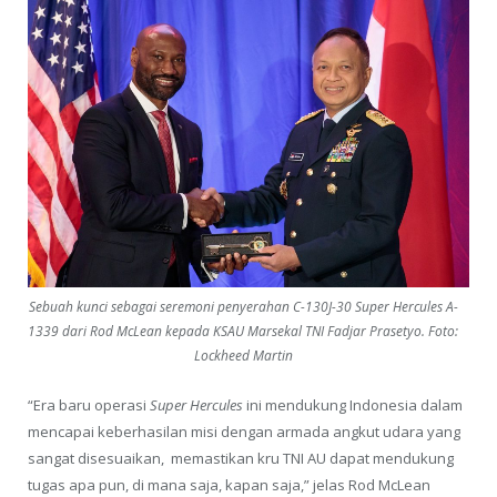
Sebuah kunci sebagai seremoni penyerahan C-130J-30 Super Hercules A-
1339 dari Rod McLean kepada KSAU Marsekal TNI Fadjar Prasetyo. Foto:
Lockheed Martin
“Era baru operasi
Super Hercules
ini mendukung Indonesia dalam
mencapai keberhasilan misi dengan armada angkut udara yang
sangat disesuaikan, memastikan kru TNI AU dapat mendukung
tugas apa pun, di mana saja, kapan saja,” jelas Rod McLean