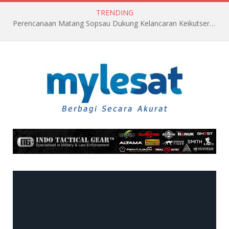
TRENDING
Perencanaan Matang Sopsau Dukung Kelancaran Keikutsertaan TNI AU di Pitch Black 2026