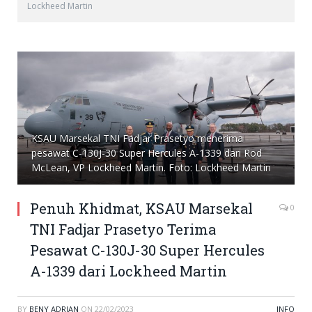
Lockheed Martin
KSAU Marsekal TNI Fadjar Prasetyo menerima
pesawat C-130J-30 Super Hercules A-1339 dari Rod
McLean, VP Lockheed Martin. Foto: Lockheed Martin
Penuh Khidmat, KSAU Marsekal
0
TNI Fadjar Prasetyo Terima
Pesawat C-130J-30 Super Hercules
A-1339 dari Lockheed Martin
BY
BENY ADRIAN
ON
22/02/2023
INFO