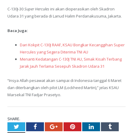
C-130J-30
Super Hercules
ini akan dioperasikan oleh Skadron
Udara 31 yang berada di Lanud Halim Perdanakusuma, Jakarta.
Baca Juga:
Dari Kokpit C-130J RAAF, KSAU Bongkar Kecanggihan Super
Hercules yang Segera Diterima TNI AU
Menanti Kedatangan C-130J TNI AU, Simak Kisah Terbang
Jarak Jauh Terlama Sesepuh Skadron Udara 31
“Insya Allah pesawat akan sampai di Indonesia tanggal 6 Maret
dan diterbangkan oleh pilot LM (Lockheed Martin),” jelas KSAU
Marsekal TNI Fadjar Prasetyo.
SHARE.
Twitter
Facebook
Google+
Pinterest
LinkedIn
Tumblr