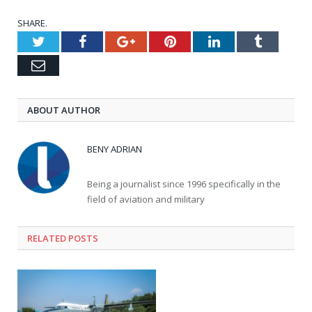
SHARE.
Twitter
Facebook
Google+
Pinterest
LinkedIn
Tumblr
Email
ABOUT AUTHOR
BENY ADRIAN
Being a journalist since 1996 specifically in the
field of aviation and military
RELATED
POSTS