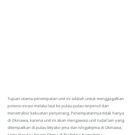
Tujuan utama penempatan unit ini adalah untuk menggagalkan
potensi invasi melalui laut ke pulau-pulau terpencil dan
menetralisir kekuatan penyerang. Penempatannya tidak hanya
di Okinawa, karena unit ini akan mengawasi unit rudal lain yang
ditempatkan di pulau Miyako-jima dan Ishigakijima di Okinawa,
serta di pulau Amami Shima di Prefektur Kagoshima.