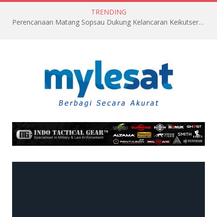
TRENDING
Perencanaan Matang Sopsau Dukung Kelancaran Keikutsertaan TNI AU di Pitch Black 2026