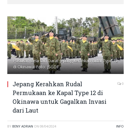
Pasukan Bela Diri Darat Jepang kerahkan rudal Type 12
di Okinawa. Foto: JSGDF
Jepang Kerahkan Rudal
0
Permukaan ke Kapal Type 12 di
Okinawa untuk Gagalkan Invasi
dari Laut
BY
BENY ADRIAN
ON
08/04/2024
INFO