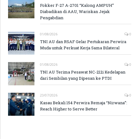
Fokker F-27 A-2701 “Kalong AMPUH”
Diabadikan di AAU, Wariskan Jejak
Pengabdian
01/08/2026
0
TNI AU dan RSAF Gelar Pertukaran Perwira
Muda untuk Perkuat Kerja Sama Bilateral
01/08/2026
0
TNI AU Terima Pesawat NC-212i Kedelapan
dari Sembilan yang Dipesan ke PTDI
23/07/2026
0
Kasau Bekali 154 Perwira Remaja “Nirwana”:
Reach Higher to Serve Better