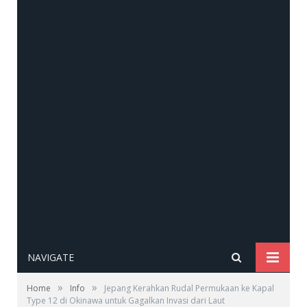
NAVIGATE
»
»
Home
Info
Jepang Kerahkan Rudal Permukaan ke Kapal
Type 12 di Okinawa untuk Gagalkan Invasi dari Laut