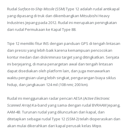
Rudal
Surface-to-Ship Missile
(SSM) Type 12 adalah rudal antikapal
yang dipasang di truk dan dikembangkan Mitsubishi Heavy
Industries Jepang pada 2012. Rudal ini merupakan peningkatan
dari rudal Permukaan ke Kapal Type 88.
Tipe 12 memiliki fitur INS dengan panduan GPS di tengah lintasan
dan presisi yang lebih baik karena kemampuan pencocokan
kontur medan dan diskriminasi target yang ditingkatkan. Senjata
ini berjejaring, di mana penargetan awal dan tengah lintasan
dapat disediakan oleh platform lain, dan juga menawarkan
waktu pengisian ulang lebih singkat, pengurangan biaya siklus
hidup, dan jangkauan 124 mil (108 nmi; 200 km).
Rudal ini menggunakan radar pencari AESA (
Active Electronic
Scanned Array
) Ka-band yang sama dengan rudal BVRAAM Jepang,
AAM-4B. Turunan rudal yang diluncurkan dari kapal, dan
ditetapkan sebagai rudal Type 12 (SSM-2) telah dioperasikan dan
akan mulai dikerahkan dari kapal perusak kelas
Maya.