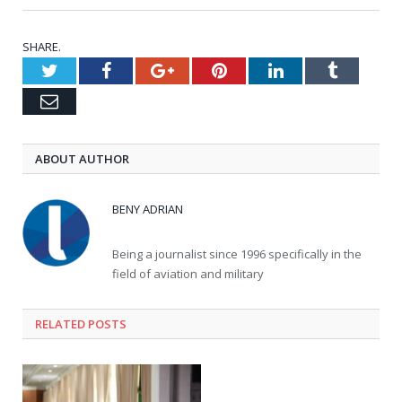
SHARE.
Twitter
Facebook
Google+
Pinterest
LinkedIn
Tumblr
Email
ABOUT AUTHOR
BENY ADRIAN
Being a journalist since 1996 specifically in the
field of aviation and military
RELATED
POSTS