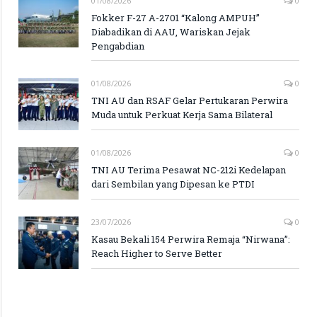
01/08/2026
0
Fokker F-27 A-2701 “Kalong AMPUH”
Diabadikan di AAU, Wariskan Jejak
Pengabdian
01/08/2026
0
TNI AU dan RSAF Gelar Pertukaran Perwira
Muda untuk Perkuat Kerja Sama Bilateral
01/08/2026
0
TNI AU Terima Pesawat NC-212i Kedelapan
dari Sembilan yang Dipesan ke PTDI
23/07/2026
0
Kasau Bekali 154 Perwira Remaja “Nirwana”:
Reach Higher to Serve Better