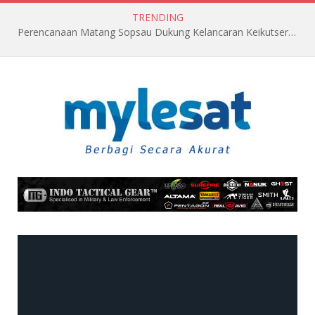
TRENDING
Perencanaan Matang Sopsau Dukung Kelancaran Keikutsertaan TNI AU di Pitch Black 2026