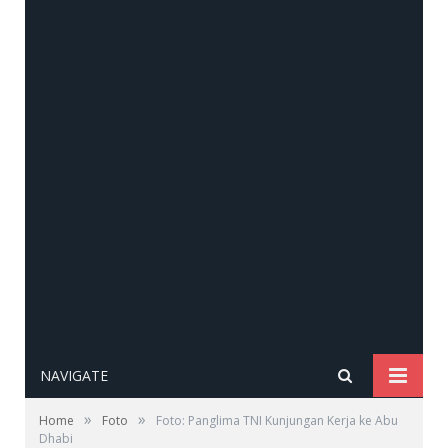
NAVIGATE
»
»
Home
Foto
Foto: Panglima TNI Kunjungan Kerja ke Abu
Dhabi