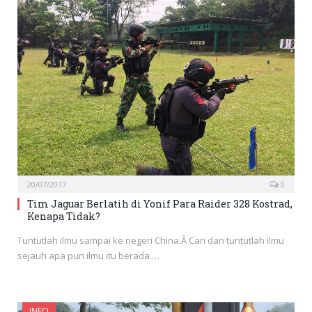
20/07/2017
0
Tim Jaguar Berlatih di Yonif Para Raider 328 Kostrad,
Kenapa Tidak?
Tuntutlah ilmu sampai ke negeri China.Â Cari dan tuntutlah ilmu
sejauh apa pun ilmu itu berada.…
INFO