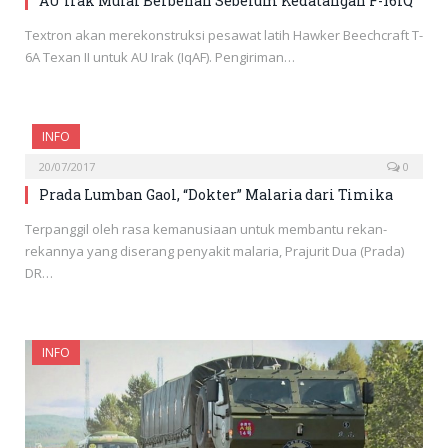
AU Irak Mulai Berbenah Sebelum Kedatangan F-16IQ
Textron akan merekonstruksi pesawat latih Hawker Beechcraft T-
6A Texan II untuk AU Irak (IqAF). Pengiriman…
INFO
20/07/2017
0
Prada Lumban Gaol, “Dokter” Malaria dari Timika
Terpanggil oleh rasa kemanusiaan untuk membantu rekan-
rekannya yang diserang penyakit malaria, Prajurit Dua (Prada)
DR…
INFO