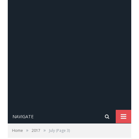
NAVIGATE
»
»
Home
2017
July
(Page 3)