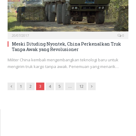
20/07/2017
0
Meski Dituding Nyontek, China Perkenalkan Truk
Tanpa Awak yang Revolusioner
Militer China kembali mengembangkan teknologi baru untuk
mengirim truk kargo tanpa awak. Penemuan yang menarik…
Previous
Next
1
2
3
4
5
…
12