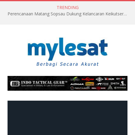
TRENDING
Fokker F-27 A-2701 “Kalong AMPUH” Diabadikan di AAU, Wariskan Jejak Pengabdian