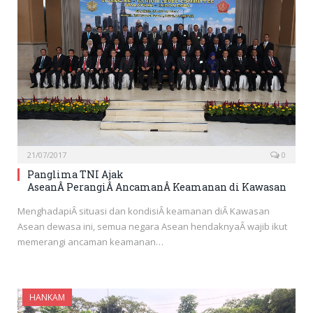
21/07/2017
0
Panglima TNI Ajak
AseanÂ PerangiÂ AncamanÂ Keamanan di Kawasan
MenghadapiÂ situasi dan kondisiÂ keamanan diÂ Kawasan
Asean dewasa ini, semua negara Asean hendaknyaÂ wajib ikut
memerangi ancaman keamanan…
HANKAM